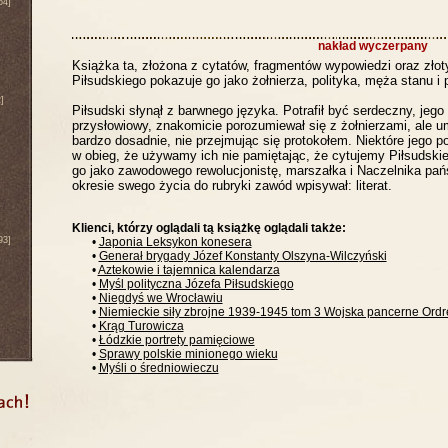
64]
nakład wyczerpany
Książka ta, złożona z cytatów, fragmentów wypowiedzi oraz złot
Piłsudskiego pokazuje go jako żołnierza, polityka, męża stanu i 
]
Piłsudski słynął z barwnego języka. Potrafił być serdeczny, jego
przysłowiowy, znakomicie porozumiewał się z żołnierzami, ale u
bardzo dosadnie, nie przejmując się protokołem. Niektóre jego p
w obieg, że używamy ich nie pamiętając, że cytujemy Piłsudsk
go jako zawodowego rewolucjonistę, marszałka i Naczelnika pa
okresie swego życia do rubryki zawód wpisywał: literat.
Klienci, którzy oglądali tą książkę oglądali także:
93]
•
Japonia Leksykon konesera
•
Generał brygady Józef Konstanty Olszyna-Wilczyński
•
Aztekowie i tajemnica kalendarza
•
Myśl polityczna Józefa Piłsudskiego
•
Niegdyś we Wrocławiu
•
Niemieckie siły zbrojne 1939-1945 tom 3 Wojska pancerne Ordre
•
Krąg Turowicza
•
Łódzkie portrety pamięciowe
•
Sprawy polskie minionego wieku
•
Myśli o średniowieczu