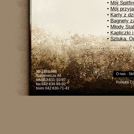
•
Mój Spitfir
•
Mój przyja
•
Karty z d
•
Bagnety za
•
Młody Stal
•
Kapliczki 
•
Sztuka. Od
90-135 Łódź
O nas
-
Skl
Narutowicza 46
tel. 042 631-10-97
Polityka C
fax 042 634-89-92
biuro 042 630-71-41