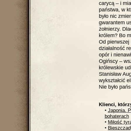
carycą – i mi
państwa, w kt
było nic zmie
gwarantem ust
żołnierzy. Dl
królem? Bo mia
Od pierwszej 
działalność re
opór i nienaw
Ogińscy – wsz
królewskie ud
Stanisław Au
wykształcić e
Nie było pańs
Klienci, którz
•
Japonia. 
bohaterach
•
Miłość ty
•
Bieszczady