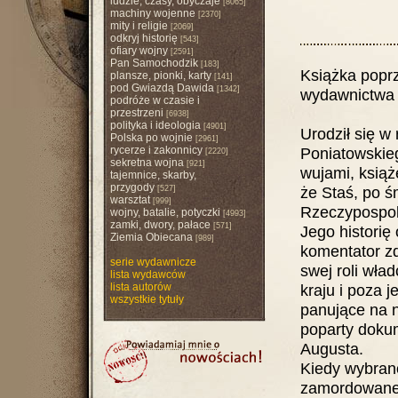
ludzie, czasy, obyczaje
[8065]
machiny wojenne
[2370]
mity i religie
[2069]
odkryj historię
[543]
ofiary wojny
[2591]
Pan Samochodzik
[183]
Książka poprz
plansze, pionki, karty
[141]
pod Gwiazdą Dawida
[1342]
wydawnictwa 
podróże w czasie i
przestrzeni
[6938]
polityka i ideologia
[4901]
Urodził się w
Polska po wojnie
[2961]
rycerze i zakonnicy
Poniatowskieg
[2220]
sekretna wojna
[921]
wujami, książę
tajemnice, skarby,
przygody
że Staś, po ś
[527]
warsztat
[999]
Rzeczypospoli
wojny, batalie, potyczki
[4993]
zamki, dwory, pałace
[571]
Jego historię
Ziemia Obiecana
[989]
komentator zd
serie wydawnicze
swej roli wład
lista wydawców
lista autorów
kraju i poza 
wszystkie tytuły
panujące na n
poparty dokum
Augusta.
Kiedy wybrano
zamordowanego