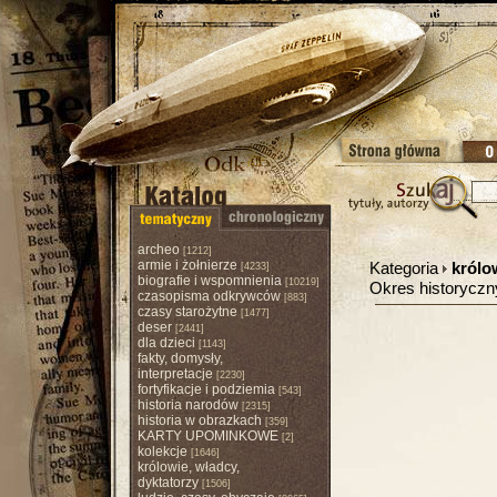
archeo
[1212]
armie i żołnierze
Kategoria
królo
[4233]
biografie i wspomnienia
[10219]
Okres historycz
czasopisma odkrywców
[883]
czasy starożytne
[1477]
deser
[2441]
dla dzieci
[1143]
fakty, domysły,
interpretacje
[2230]
fortyfikacje i podziemia
[543]
historia narodów
[2315]
historia w obrazkach
[359]
KARTY UPOMINKOWE
[2]
kolekcje
[1646]
królowie, władcy,
dyktatorzy
[1506]