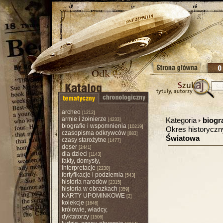
archeo
[1212]
armie i żołnierze
Kategoria
biogr
[4233]
biografie i wspomnienia
[10219]
Okres historycz
czasopisma odkrywców
[883]
Światowa
czasy starożytne
[1477]
deser
[2441]
dla dzieci
[1143]
fakty, domysły,
interpretacje
[2230]
fortyfikacje i podziemia
[543]
historia narodów
[2315]
historia w obrazkach
[359]
KARTY UPOMINKOWE
[2]
kolekcje
[1646]
królowie, władcy,
dyktatorzy
[1506]