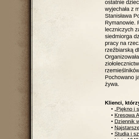
ostatnie dzie
wyjechała z m
Stanisława Po
Rymanowie. P
leczniczych 
siedmiorga dz
pracy na rzec
rzeźbiarską d
Organizowała 
ziołolecznict
rzemieślników
Pochowano ją 
żywa.
Klienci, którz
•
„Piękno i 
•
Kresowa A
•
Dziennik 
•
Najstarsz
•
Studia i s