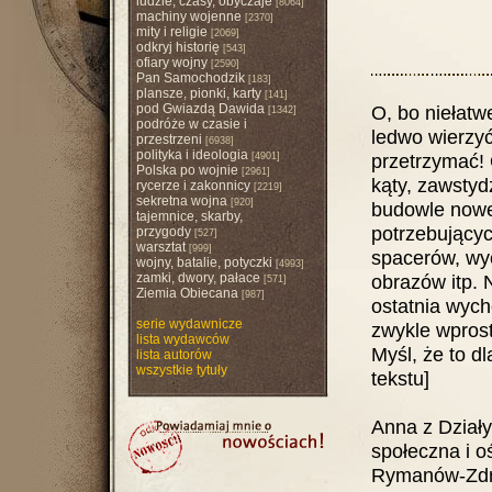
ludzie, czasy, obyczaje
[8064]
machiny wojenne
[2370]
mity i religie
[2069]
odkryj historię
[543]
ofiary wojny
[2590]
Pan Samochodzik
[183]
plansze, pionki, karty
[141]
pod Gwiazdą Dawida
O, bo niełatwe
[1342]
podróże w czasie i
ledwo wierzyć
przestrzeni
[6938]
polityka i ideologia
przetrzymać! 
[4901]
Polska po wojnie
[2961]
kąty, zawstyd
rycerze i zakonnicy
[2219]
sekretna wojna
[920]
budowle nowe
tajemnice, skarby,
potrzebującyc
przygody
[527]
warsztat
[999]
spacerów, wy
wojny, batalie, potyczki
[4993]
zamki, dwory, pałace
obrazów itp. 
[571]
Ziemia Obiecana
[987]
ostatnia wych
serie wydawnicze
zwykle wprost
lista wydawców
Myśl, że to dl
lista autorów
wszystkie tytuły
tekstu]
Anna z Działy
społeczna i o
Rymanów-Zdró