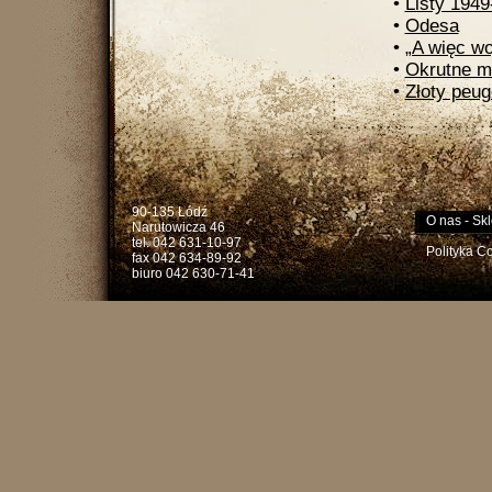
•
Listy 1949
•
Odesa
•
„A więc wo
•
Okrutne m
•
Złoty peug
90-135 Łódź
O nas
-
Skl
Narutowicza 46
tel. 042 631-10-97
Polityka C
fax 042 634-89-92
biuro 042 630-71-41