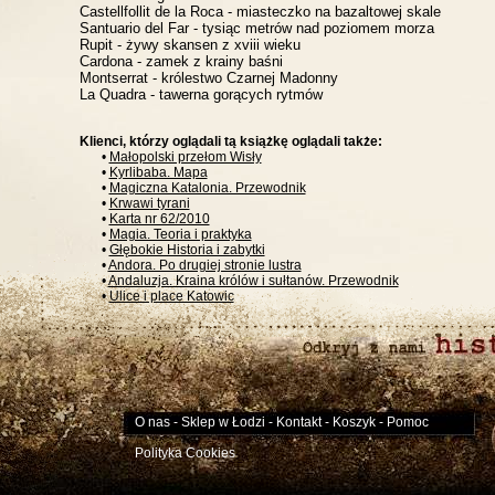
Castellfollit de la Roca - miasteczko na bazaltowej skale
Santuario del Far - tysiąc metrów nad poziomem morza
Rupit - żywy skansen z xviii wieku
Cardona - zamek z krainy baśni
Montserrat - królestwo Czarnej Madonny
La Quadra - tawerna gorących rytmów
Klienci, którzy oglądali tą książkę oglądali także:
•
Małopolski przełom Wisły
•
Kyrlibaba. Mapa
•
Magiczna Katalonia. Przewodnik
•
Krwawi tyrani
•
Karta nr 62/2010
•
Magia. Teoria i praktyka
•
Głębokie Historia i zabytki
•
Andora. Po drugiej stronie lustra
•
Andaluzja. Kraina królów i sułtanów. Przewodnik
•
Ulice i place Katowic
O nas
-
Sklep w Łodzi
-
Kontakt
-
Koszyk
-
Pomoc
Polityka Cookies