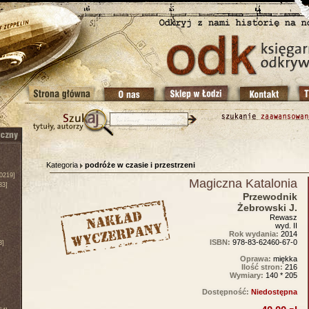
Kategoria
podróże w czasie i przestrzeni
0219]
Magiczna Katalonia
83]
Przewodnik
Żebrowski J.
Rewasz
wyd. II
Rok wydania:
2014
ISBN:
978-83-62460-67-0
3]
Oprawa:
miękka
Ilość stron:
216
Wymiary:
140 * 205
Dostępność:
Niedostępna