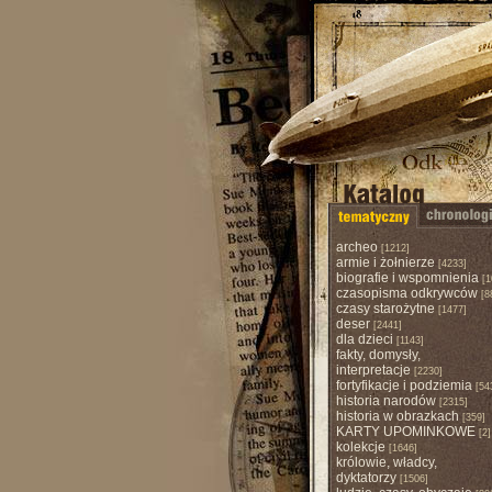
archeo
[1212]
armie i żołnierze
[4233]
biografie i wspomnienia
[1
czasopisma odkrywców
[8
czasy starożytne
[1477]
deser
[2441]
dla dzieci
[1143]
fakty, domysły,
interpretacje
[2230]
fortyfikacje i podziemia
[54
historia narodów
[2315]
historia w obrazkach
[359]
KARTY UPOMINKOWE
[2]
kolekcje
[1646]
królowie, władcy,
dyktatorzy
[1506]