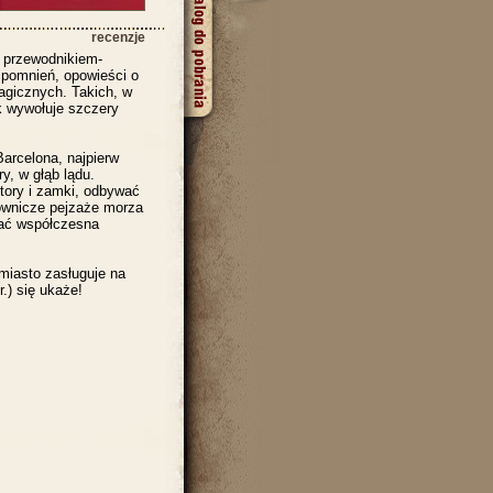
recenzje
 przewodnikiem-
spomnień, opowieści o
agicznych. Takich, w
k wywołuje szczery
arcelona, najpierw
, w głąb lądu.
tory i zamki, odbywać
ownicze pejzaże morza
cać współczesna
miasto zasługuje na
.) się ukaże!