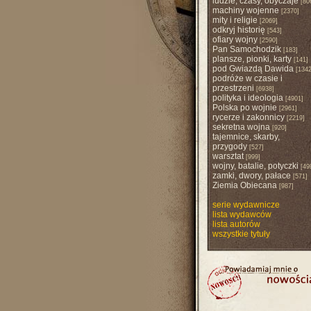
ludzie, czasy, obyczaje
[80
machiny wojenne
[2370]
mity i religie
[2069]
odkryj historię
[543]
ofiary wojny
[2590]
Pan Samochodzik
[183]
plansze, pionki, karty
[141]
pod Gwiazdą Dawida
[1342
podróże w czasie i
przestrzeni
[6938]
polityka i ideologia
[4901]
Polska po wojnie
[2961]
rycerze i zakonnicy
[2219]
sekretna wojna
[920]
tajemnice, skarby,
przygody
[527]
warsztat
[999]
wojny, batalie, potyczki
[49
zamki, dwory, pałace
[571]
Ziemia Obiecana
[987]
serie wydawnicze
lista wydawców
lista autorów
wszystkie tytuły