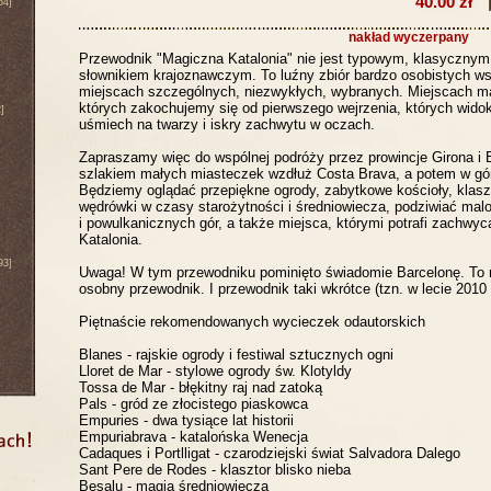
40.00 zł
64]
nakład wyczerpany
Przewodnik "Magiczna Katalonia" nie jest typowym, klasycznym
słownikiem krajoznawczym. To luźny zbiór bardzo osobistych w
miejscach szczególnych, niezwykłych, wybranych. Miejscach m
których zakochujemy się od pierwszego wejrzenia, których wido
]
uśmiech na twarzy i iskry zachwytu w oczach.
Zapraszamy więc do wspólnej podróży przez prowincje Girona i B
szlakiem małych miasteczek wzdłuż Costa Brava, a potem w góry
Będziemy oglądać przepiękne ogrody, zabytkowe kościoły, klasz
wędrówki w czasy starożytności i średniowiecza, podziwiać mal
i powulkanicznych gór, a także miejsca, którymi potrafi zachwy
Katalonia.
93]
Uwaga! W tym przewodniku pominięto świadomie Barcelonę. To 
osobny przewodnik. I przewodnik taki wkrótce (tzn. w lecie 2010 r
Piętnaście rekomendowanych wycieczek odautorskich
Blanes - rajskie ogrody i festiwal sztucznych ogni
Lloret de Mar - stylowe ogrody św. Klotyldy
Tossa de Mar - błękitny raj nad zatoką
Pals - gród ze złocistego piaskowca
Empuries - dwa tysiące lat historii
Empuriabrava - katalońska Wenecja
Cadaques i Portlligat - czarodziejski świat Salvadora Dalego
Sant Pere de Rodes - klasztor blisko nieba
Besalu - magia średniowiecza