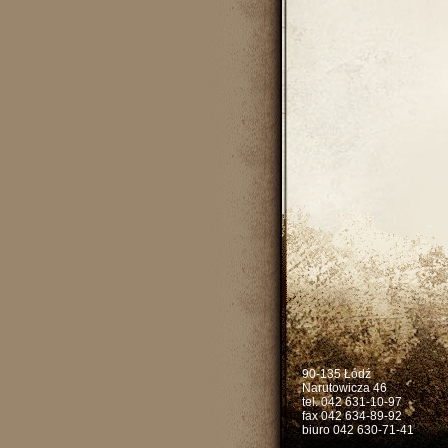
90-135 Łódź
Narutowicza 46
tel. 042 631-10-97
fax 042 634-89-92
biuro 042 630-71-41