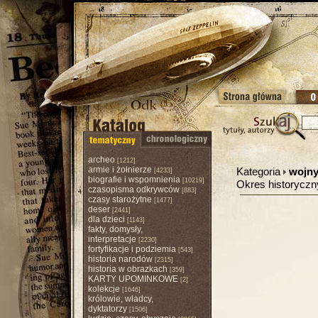
archeo
[1212]
armie i żołnierze
Kategoria
wojny,
[4233]
biografie i wspomnienia
[10219]
Okres historycz
czasopisma odkrywców
[883]
czasy starożytne
[1477]
deser
[2441]
dla dzieci
[1143]
fakty, domysły,
interpretacje
[2230]
fortyfikacje i podziemia
[543]
historia narodów
[2315]
historia w obrazkach
[359]
KARTY UPOMINKOWE
[2]
kolekcje
[1646]
królowie, władcy,
dyktatorzy
[1506]