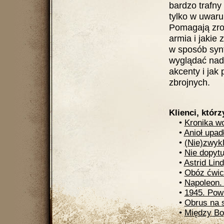
bardzo trafny 
tylko w uwaru
Pomagają zro
armia i jakie
w sposób synt
wyglądać nadc
akcenty i jak
zbrojnych.
Klienci, którz
•
Kronika w
•
Anioł upad
•
(Nie)zwykl
•
Nie dopytu
•
Astrid Lin
•
Obóz ćwic
•
Napoleon. 
•
1945. Pow
•
Obrus na s
•
Między Bo