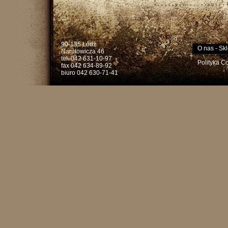
90-135 Łódź
O nas
-
Skl
Narutowicza 46
tel. 042 631-10-97
Polityka C
fax 042 634-89-92
biuro 042 630-71-41