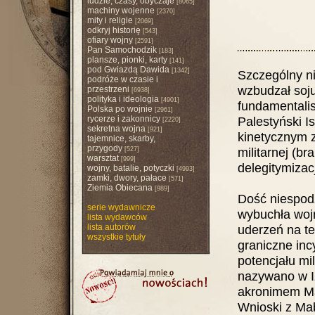
ludzie, czasy, obyczaje
[8065]
machiny wojenne
[2370]
mity i religie
[2069]
odkryj historię
[543]
ofiary wojny
[2591]
Pan Samochodzik
[183]
plansze, pionki, karty
[141]
pod Gwiazdą Dawida
[1342]
Szczególny ni
podróże w czasie i
wzbudzał sojus
przestrzeni
[6938]
polityka i ideologia
[4901]
fundamentalis
Polska po wojnie
[2961]
rycerze i zakonnicy
Palestyński I
[2220]
sekretna wojna
[921]
kinetycznym 
tajemnice, skarby,
przygody
militarnej (br
[527]
warsztat
[999]
delegitymizac
wojny, batalie, potyczki
[4993]
zamki, dwory, pałace
[571]
Ziemia Obiecana
[989]
Dość niespodz
serie wydawnicze
wybuchła wojn
lista wydawców
lista autorów
uderzeń na te
wszystkie tytuły
graniczne inc
potencjału mil
nazywano w Iz
akronimem Ma
Wnioski z Mab