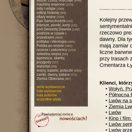
ludzie, czasy, obyczaje
[8064]
machiny wojenne
[2370]
mity i religie
[2069]
odkryj historię
[543]
ofiary wojny
[2590]
Kolejny prze
Pan Samochodzik
[183]
plansze, pionki, karty
sentymentalni
[141]
pod Gwiazdą Dawida
[1342]
rzeczowo pre
podróże w czasie i
przestrzeni
dawny. Dla tyc
[6938]
polityka i ideologia
[4901]
mają zamiar o
Polska po wojnie
[2961]
rycerze i zakonnicy
[2219]
liczne barwne 
sekretna wojna
[920]
przy trasach 
tajemnice, skarby,
przygody
[527]
Cmentarza Ły
warsztat
[999]
wojny, batalie, potyczki
[4993]
zamki, dwory, pałace
[571]
Ziemia Obiecana
[987]
Klienci, którz
serie wydawnicze
•
Wołyń. Prz
lista wydawców
•
Północna 
lista autorów
wszystkie tytuły
•
Lwów na s
•
Ziemia L
•
Lwów
•
Kino i fil
•
Lwów sent
•
Lwów prze