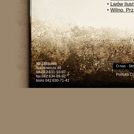
•
Lwów ilus
•
Wilno. Pr
90-135 Łódź
O nas
-
Skl
Narutowicza 46
tel. 042 631-10-97
Polityka C
fax 042 634-89-92
biuro 042 630-71-41