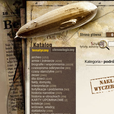
archeo
[1212]
armie i żołnierze
Kategoria
podró
[4233]
biografie i wspomnienia
[10219]
czasopisma odkrywców
[883]
czasy starożytne
[1477]
deser
[2441]
dla dzieci
[1143]
fakty, domysły,
interpretacje
[2230]
fortyfikacje i podziemia
[543]
historia narodów
[2315]
historia w obrazkach
[359]
KARTY UPOMINKOWE
[2]
kolekcje
[1646]
królowie, władcy,
dyktatorzy
[1506]