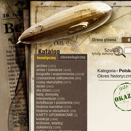
archeo
[1212]
armie i żołnierze
Kategoria
Polsk
[4233]
biografie i wspomnienia
[10219]
Okres historycz
czasopisma odkrywców
[883]
czasy starożytne
[1477]
deser
[2441]
dla dzieci
[1143]
fakty, domysły,
interpretacje
[2230]
fortyfikacje i podziemia
[543]
historia narodów
[2315]
historia w obrazkach
[359]
KARTY UPOMINKOWE
[2]
kolekcje
[1646]
królowie, władcy,
dyktatorzy
[1506]