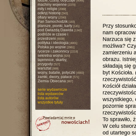
ludzie, czasy, obyczaje
[8064]
machiny wojenne
[2370]
mity i religie
[2069]
odkryj historię
[543]
ofiary wojny
[2590]
Pan Samochodzik
[183]
Przy stosunko
plansze, pionki, karty
[141]
pod Gwiazdą Dawida
[1342]
nam opracowa
podróże w czasie i
Narzuca się z
przestrzeni
[6938]
polityka i ideologia
[4901]
możliwa? Czy
Polska po wojnie
[2961]
rycerze i zakonnicy
zamierzeniu a
[2219]
sekretna wojna
[920]
obrazu. Istni
tajemnice, skarby,
przygody
składają się 
[527]
warsztat
[999]
byt Kościoła. 
wojny, batalie, potyczki
[4993]
zamki, dwory, pałace
[571]
rzeczywistość
Ziemia Obiecana
[987]
Kościół dział
serie wydawnicze
rzeczywistości
lista wydawców
lista autorów
wszystkiego, 
wszystkie tytuły
pozornie spra
rzeczywistośc
To sprawiło, 
W celu stworze
od utartego s