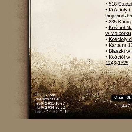
•
518 Studzi
•
Kościoły i
województw
•
235 Konig
•
Kościół N
w Malborku
•
Kościoły 
•
Karta nr 1
•
Błaszki w 
•
Kościół w
1243-1525
90-135 Łódź
O nas
-
Skl
Narutowicza 46
tel. 042 631-10-97
Polityka C
fax 042 634-89-92
biuro 042 630-71-41