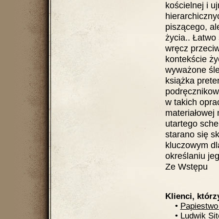
kościelnej i 
hierarchiczny
piszącego, al
życia.. Łatwo
wręcz przeciw
kontekście ży
wyważone śled
książka prete
podręcznikow
w takich opra
materiałowej
utartego sch
starano się s
kluczowym dl
określaniu je
Ze Wstępu
Klienci, którz
•
Papiestwo
•
Ludwik Si