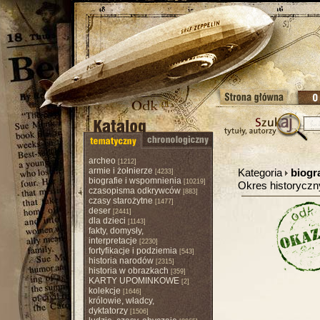
archeo
[1212]
armie i żołnierze
Kategoria
biogr
[4233]
biografie i wspomnienia
[10219]
Okres historycz
czasopisma odkrywców
[883]
czasy starożytne
[1477]
deser
[2441]
dla dzieci
[1143]
fakty, domysły,
interpretacje
[2230]
fortyfikacje i podziemia
[543]
historia narodów
[2315]
historia w obrazkach
[359]
KARTY UPOMINKOWE
[2]
kolekcje
[1646]
królowie, władcy,
dyktatorzy
[1506]