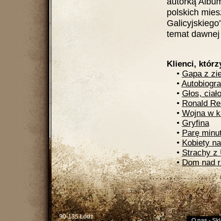
autorką Albu
polskich mies
Galicyjskiego
temat dawnej p
Klienci, którz
•
Gapa z zi
•
Autobiogra
•
Głos, ciał
•
Ronald Re
•
Wojna w k
•
Gryfina
•
Parę minut
•
Kobiety na
•
Strachy z 
•
Dom nad r
90-135 Łódź
O nas
-
Skl