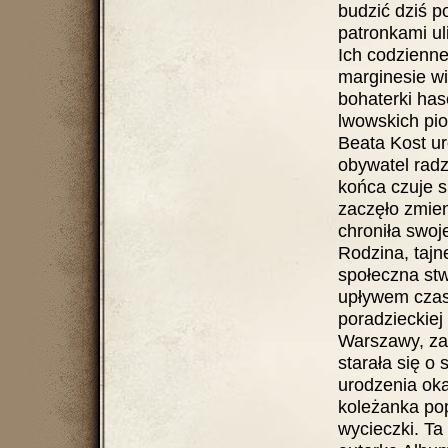
budzić dziś p
patronkami ul
Ich codzienne
marginesie w
bohaterki has
lwowskich pi
Beata Kost ur
obywatel radz
końca czuje s
zaczęło zmien
chroniła swoj
Rodzina, tajne 
społeczna stw
upływem czasu
poradzieckiej
Warszawy, zac
starała się o
urodzenia oka
koleżanka pop
wycieczki. Ta