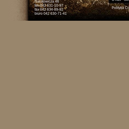
Narutowicza 46
tel. 042 631-10-97
Polityka C
fax 042 634-89-92
biuro 042 630-71-41