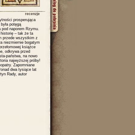
recenzje
żytności prosperująca
 była potęgą
ła pod naporem Rzymu.
istorię – tak że ta
am przede wszystkim z
ła niezmiernie bogatym
 przełomowej książce
e, odkrywa przed
asta-państwa, na nowo
toria najwyższej próby!
leopatry. Zapomniane
Ponad dwa tysiące lat
rtyn Rady, autor