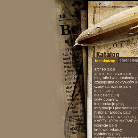
archeo
[1212]
armie i żołnierze
[4233]
biografie i wspomnienia
[1
czasopisma odkrywców
[8
czasy starożytne
[1477]
deser
[2441]
dla dzieci
[1143]
fakty, domysły,
interpretacje
[2230]
fortyfikacje i podziemia
[54
historia narodów
[2315]
historia w obrazkach
[359]
KARTY UPOMINKOWE
[2]
kolekcje
[1646]
królowie, władcy,
dyktatorzy
[1506]