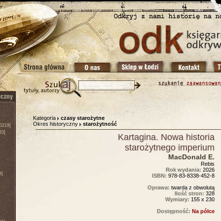
Kategoria
czasy starożytne
Okres historyczny
starożytność
0219]
83]
Kartagina. Nowa historia
starożytnego imperium
MacDonald E.
Rebis
Rok wydania:
2026
3]
ISBN:
978-83-8338-452-8
Oprawa:
twarda z obwolutą
Ilość stron:
328
Wymiary:
155 x 230
Dostępność:
Na półce