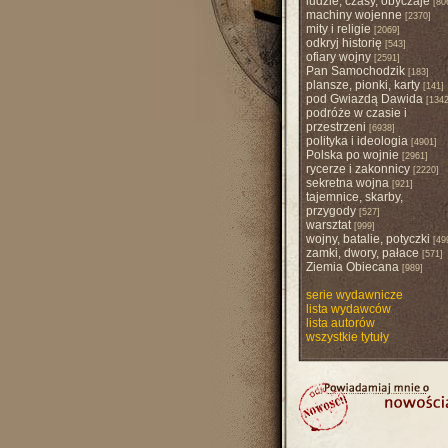
ludzie, czasy, obyczaje
[80
machiny wojenne
[2370]
mity i religie
[2069]
odkryj historię
[543]
ofiary wojny
[2591]
Pan Samochodzik
[183]
plansze, pionki, karty
[141]
pod Gwiazdą Dawida
[1342
podróże w czasie i
przestrzeni
[6938]
polityka i ideologia
[4901]
Polska po wojnie
[2961]
rycerze i zakonnicy
[2220]
sekretna wojna
[921]
tajemnice, skarby,
przygody
[527]
warsztat
[999]
wojny, batalie, potyczki
[49
zamki, dwory, pałace
[571]
Ziemia Obiecana
[989]
serie wydawnicze
lista wydawców
lista autorów
wszystkie tytuły