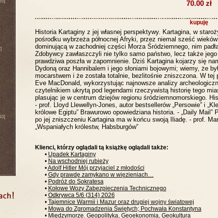
65]
70.00 zł
kupuję
Historia Kartaginy z jej własnej perspektywy. Kartagina, w staro
pośrodku wybrzeża północnej Afryki, przez niemal sześć wieków
dominującą w zachodniej części Morza Śródziemnego, nim pad
]
Zdobywcy zawłaszczyli nie tylko samo państwo, lecz także jego h
prawdziwa poszła w zapomnienie. Dziś Kartagina kojarzy się n
Dydoną oraz Hannibalem i jego słoniami bojowymi; wiemy, że by
mocarstwem i że została totalnie, bezlitośnie zniszczona. W tej
Eve MacDonald, wykorzystując najnowsze analizy archeologiczn
czytelnikiem ukrytą pod legendami rzeczywistą historię tego mi
plasując je w centrum dziejów regionu śródziemnomorskiego. His
- prof. Lloyd Llewellyn-Jones, autor bestsellerów „Persowie” i „K
królowe Egiptu” Brawurowo opowiedziana historia. - „Daily Mail” 
93]
po jej zniszczeniu Kartagina ma w końcu swoją Iliadę. - prof. Ma
„Wspaniałych królestw, Habsburgów”
Klienci, którzy oglądali tą książkę oglądali także:
•
Upadek Kartaginy
•
Na wschodniej rubieży
•
Adolf Hitler Mój przyjaciel z młodości
•
Gdy prawdę zamykano w więzieniach…
•
Podróż do Sokratesa
•
Kołowe Wozy Zabezpieczenia Technicznego
•
Odkrywca 5/6 (314) 2026
•
Tajemnice Warmii i Mazur oraz drugiej wojny światowej
•
Mowa do Zgromadzenia Świętych; Pochwała Konstantyna
•
Międzymorze. Geopolityka, Geoekonomia, Geokultura