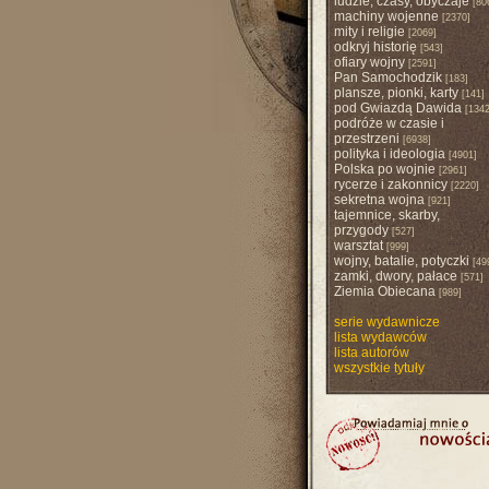
ludzie, czasy, obyczaje
[80
machiny wojenne
[2370]
mity i religie
[2069]
odkryj historię
[543]
ofiary wojny
[2591]
Pan Samochodzik
[183]
plansze, pionki, karty
[141]
pod Gwiazdą Dawida
[1342
podróże w czasie i
przestrzeni
[6938]
polityka i ideologia
[4901]
Polska po wojnie
[2961]
rycerze i zakonnicy
[2220]
sekretna wojna
[921]
tajemnice, skarby,
przygody
[527]
warsztat
[999]
wojny, batalie, potyczki
[49
zamki, dwory, pałace
[571]
Ziemia Obiecana
[989]
serie wydawnicze
lista wydawców
lista autorów
wszystkie tytuły