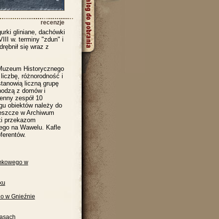
recenzje
rki gliniane, dachówki
III w. terminy "zdun" i
rębnił się wraz z
w Muzeum Historycznego
liczbę, różnorodność i
stanowią liczną grupę
hodzą z domów i
cenny zespół 10
ogu obiektów należy do
jeszcze w Archiwum
ki przekazom
ego na Wawelu. Kafle
ferentów.
amkowego w
ku
go w Gnieźnie
zasach