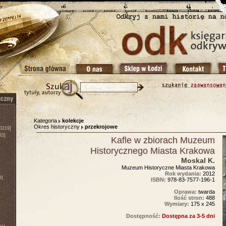
Kategoria
kolekcje
Okres historyczny
przekrojowe
0219]
83]
Kafle w zbiorach Muzeum
Historycznego Miasta Krakowa
Moskal K.
Muzeum Historyczne Miasta Krakowa
Rok wydania:
2012
3]
ISBN:
978-83-7577-196-1
Oprawa:
twarda
Ilość stron:
488
Wymiary:
175 x 245
Dostępność:
Dostępna za 3-5 dni