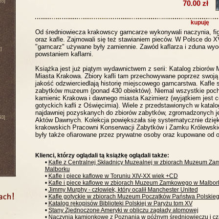
65]
70.00 zł
kupuję
Od średniowiecza krakowscy garncarze wykonywali naczynia, figu
oraz kafle. Zajmowali się też stawianiem pieców. W Polsce do XV
"garncarz" używane były zamiennie. Zawód kaflarza i zduna wyod
]
powstaniem kaflarni.
Książka jest już piątym wydawnictwem z serii: Katalog zbioró
Miasta Krakowa. Zbiory kafli tam przechowywane poprzez swoją 
jakość odzwierciedlają historię miejscowego garncarstwa. Kafle 
zabytków muzeum (ponad 430 obiektów). Niemal wszystkie poc
kamienic Krakowa i dawnego miasta Kazimierz (wyjątkiem jest 
gotyckich kafli z Oświęcimia). Wiele z przedstawionych w katal
najdawniej pozyskanych do zbiorów zabytków, zgromadzonych 
93]
Aktów Dawnych. Kolekcja powiększała się systematycznie dzię
krakowskich Pracowni Konserwacji Zabytków i Zamku Królewski
były także ofiarowane przez prywatne osoby oraz kupowane od o
Klienci, którzy oglądali tą książkę oglądali także:
•
Kafle z Centralnej Składnicy Muzealnej w zbiorach Muzeum Z
Malborku
•
Kafle i piece kaflowe w Toruniu XIV-XX wiek +CD
•
Kafle i piece kaflowe w zbiorach Muzeum Zamkowego w Malbor
•
Jimmy Murphy - człowiek, który ocalił Manchester United
•
Kafle gotyckie w zbiorach Muzeum Początków Państwa Polskie
•
Katalog rękopisów Biblioteki Polskiej w Paryżu tom XV
•
Stany Zjednoczone Ameryki w obliczu zagłady atomowej
•
Naczynia kamionkowe z Poznania w późnym średniowieczu i c