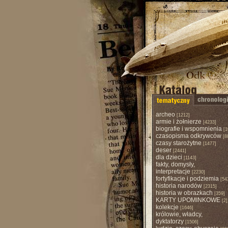
archeo
[1212]
armie i żołnierze
[4233]
biografie i wspomnienia
[1
czasopisma odkrywców
[8
czasy starożytne
[1477]
deser
[2441]
dla dzieci
[1143]
fakty, domysły,
interpretacje
[2230]
fortyfikacje i podziemia
[54
historia narodów
[2315]
historia w obrazkach
[359]
KARTY UPOMINKOWE
[2]
kolekcje
[1646]
królowie, władcy,
dyktatorzy
[1506]