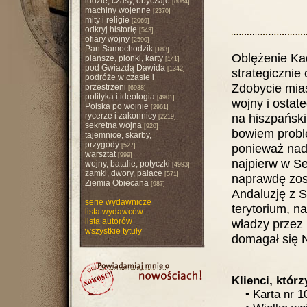
ludzie, czasy, obyczaje
[8064]
machiny wojenne
[2370]
mity i religie
[2069]
odkryj historię
[543]
ofiary wojny
[2590]
Pan Samochodzik
[183]
Oblężenie Ka
plansze, pionki, karty
[141]
pod Gwiazdą Dawida
[1342]
strategicznie 
podróże w czasie i
Zdobycie mia
przestrzeni
[6938]
polityka i ideologia
[4901]
wojny i osta
Polska po wojnie
[2961]
rycerze i zakonnicy
na hiszpański
[2219]
sekretna wojna
[920]
bowiem probl
tajemnice, skarby,
przygody
ponieważ nada
[527]
warsztat
[999]
najpierw w Se
wojny, batalie, potyczki
[4993]
zamki, dwory, pałace
[571]
naprawdę zost
Ziemia Obiecana
[987]
Andaluzję z S
serie wydawnicze
terytorium, n
lista wydawców
lista autorów
władzy przez 
wszystkie tytuły
domagał się 
Klienci, którz
•
Karta nr 1