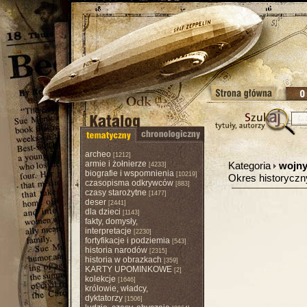
archeo
[1212]
armie i żołnierze
Kategoria
wojny,
[4233]
biografie i wspomnienia
[10219]
Okres historycz
czasopisma odkrywców
[883]
czasy starożytne
[1477]
deser
[2441]
dla dzieci
[1143]
fakty, domysły,
interpretacje
[2230]
fortyfikacje i podziemia
[543]
historia narodów
[2315]
historia w obrazkach
[359]
KARTY UPOMINKOWE
[2]
kolekcje
[1646]
królowie, władcy,
dyktatorzy
[1506]