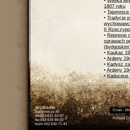
•
Wielka wo
1807 roku
•
Tajemnice
•
Tradycje p
wychowawcz
II Rzeczypos
•
Represje 
sprawach p
(bydgoskim)
•
Kaukaz 19
•
Ardeny 19
•
Kadysz za
•
Ardeny 19
•
Kaduceus 
90-135 Łódź
O nas
-
Skl
Narutowicza 46
tel. 042 631-10-97
Polityka C
fax 042 634-89-92
biuro 042 630-71-41