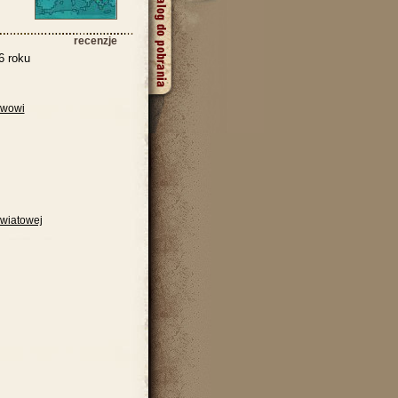
recenzje
6 roku
iewowi
światowej