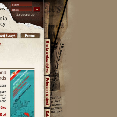
Zarejestruj się
 and
nds
1986
ękka
on:
2
x 240
0 000
półce
0 zł