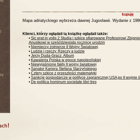
64]
kupuję
Mapa adriatyckiego wybrzeża dawnej Jugosławii. Wydanie z 198
]
Klienci, którzy oglądali tą książkę oglądali także:
•
Sic erat in votis 2 Studia i szkice ofiarowane Profesorowi Zbign
Anusikowi w sześćdziesiątą rocznicę urodzin
•
Niemieccy żołnierze II Wojny Światowej
•
Ludzie i rzeczy. Rzeczy a ludzie
•
Jerzy Duda-Gracz. Album
•
Kawaleria Polska w epoce napoleońskiej
•
Niewyjaśnione fakty II wojny światowej
•
Sanator Kariera Stefana Starzyńskiego
•
Cztery szkice z przeszłości matematyki
93]
•
Sankcje gospodarcze w polityce zagranicznej USA po II wojnie 
•
De politica hominum societate libri tres