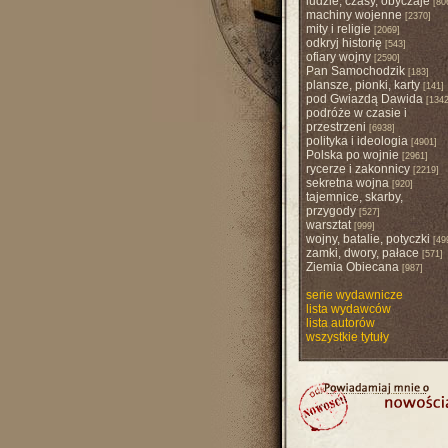
ludzie, czasy, obyczaje
[80
machiny wojenne
[2370]
mity i religie
[2069]
odkryj historię
[543]
ofiary wojny
[2590]
Pan Samochodzik
[183]
plansze, pionki, karty
[141]
pod Gwiazdą Dawida
[1342
podróże w czasie i
przestrzeni
[6938]
polityka i ideologia
[4901]
Polska po wojnie
[2961]
rycerze i zakonnicy
[2219]
sekretna wojna
[920]
tajemnice, skarby,
przygody
[527]
warsztat
[999]
wojny, batalie, potyczki
[49
zamki, dwory, pałace
[571]
Ziemia Obiecana
[987]
serie wydawnicze
lista wydawców
lista autorów
wszystkie tytuły