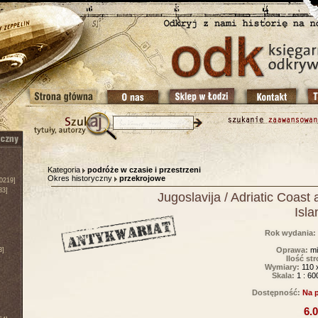
Kategoria
podróże w czasie i przestrzeni
Okres historyczny
przekrojowe
0219]
83]
Jugoslavija / Adriatic Coast
Isla
Rok wydania:
Oprawa:
mi
3]
Ilość str
Wymiary:
110 
Skala:
1 : 60
Dostępność:
Na 
6.0