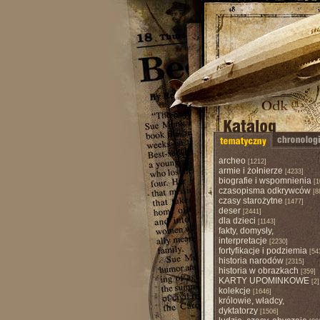
archeo
[1212]
armie i żołnierze
[4233]
biografie i wspomnienia
[1
czasopisma odkrywców
[8
czasy starożytne
[1477]
deser
[2441]
dla dzieci
[1143]
fakty, domysły,
interpretacje
[2230]
fortyfikacje i podziemia
[54
historia narodów
[2315]
historia w obrazkach
[359]
KARTY UPOMINKOWE
[2]
kolekcje
[1646]
królowie, władcy,
dyktatorzy
[1506]