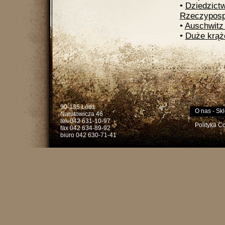
•
Dziedzict
Rzeczypospo
•
Auschwitz 
•
Duże krąż
90-135 Łódź
O nas
-
Skl
Narutowicza 46
tel. 042 631-10-97
Polityka C
fax 042 634-89-92
biuro 042 630-71-41