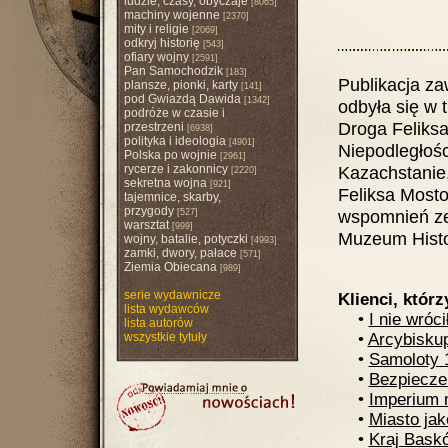
ludzie, czasy, obyczaje
[8065]
machiny wojenne
[2370]
mity i religie
[2069]
odkryj historię
[543]
ofiary wojny
[2591]
Pan Samochodzik
[183]
Publikacja za
plansze, pionki, karty
[141]
pod Gwiazdą Dawida
[1342]
odbyła się w 
podróże w czasie i
Droga Feliks
przestrzeni
[6938]
polityka i ideologia
[4901]
Niepodległośc
Polska po wojnie
[2961]
rycerze i zakonnicy
Kazachstanie,
[2220]
sekretna wojna
[921]
Feliksa Most
tajemnice, skarby,
przygody
wspomnień ze
[527]
warsztat
[999]
Muzeum Histo
wojny, batalie, potyczki
[4993]
zamki, dwory, pałace
[571]
Ziemia Obiecana
[989]
serie wydawnicze
Klienci, którz
lista wydawców
•
I nie wróci
lista autorów
wszystkie tytuły
•
Arcybisku
•
Samoloty 1
•
Bezpieczeń
•
Imperium m
•
Miasto jak
•
Kraj Bask