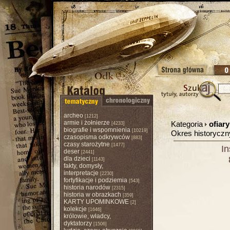
archeo
[1212]
armie i żołnierze
Kategoria
ofiar
[4233]
biografie i wspomnienia
[10219]
Okres historycz
czasopisma odkrywców
[883]
czasy starożytne
[1477]
In
deser
[2441]
dla dzieci
[1143]
fakty, domysły,
interpretacje
[2230]
fortyfikacje i podziemia
[543]
historia narodów
[2315]
historia w obrazkach
[359]
KARTY UPOMINKOWE
[2]
kolekcje
[1646]
królowie, władcy,
dyktatorzy
[1506]