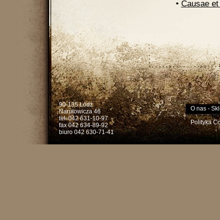
•
Causae et 
90-135 Łódź
O nas
-
Skl
Narutowicza 46
tel. 042 631-10-97
Polityka C
fax 042 634-89-92
biuro 042 630-71-41