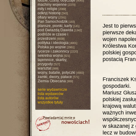
ludzie, czasy, obyczaje
[8065]
machiny wojenne
[2370]
mity i religie
[2069]
odkryj historię
[543]
ofiary wojny
[2591]
Pan Samochodzik
[183]
Jest to pierw
plansze, pionki, karty
[141]
pod Gwiazdą Dawida
[1342]
pierwsze dek
podróże w czasie i
wojen napoleo
przestrzeni
[6938]
polityka i ideologia
[4901]
Królestwa Ko
Polska po wojnie
[2961]
rycerze i zakonnicy
polskiej gosp
[2220]
sekretna wojna
[921]
postacią Fra
tajemnice, skarby,
przygody
[527]
warsztat
[999]
wojny, batalie, potyczki
[4993]
zamki, dwory, pałace
[571]
Franciszek Ks
Ziemia Obiecana
[989]
gospodarki.
serie wydawnicze
Mariusz Głusz
lista wydawców
lista autorów
polskiej zasł
wszystkie tytuły
krajową walut
ważnych inwes
współczesnych
w skazanej z 
lecz w budow