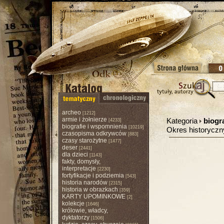
archeo
[1212]
armie i żołnierze
Kategoria
biogr
[4233]
biografie i wspomnienia
[10219]
Okres historycz
czasopisma odkrywców
[883]
czasy starożytne
[1477]
deser
[2441]
dla dzieci
[1143]
fakty, domysły,
interpretacje
[2230]
fortyfikacje i podziemia
[543]
historia narodów
[2315]
historia w obrazkach
[359]
KARTY UPOMINKOWE
[2]
kolekcje
[1646]
królowie, władcy,
dyktatorzy
[1506]