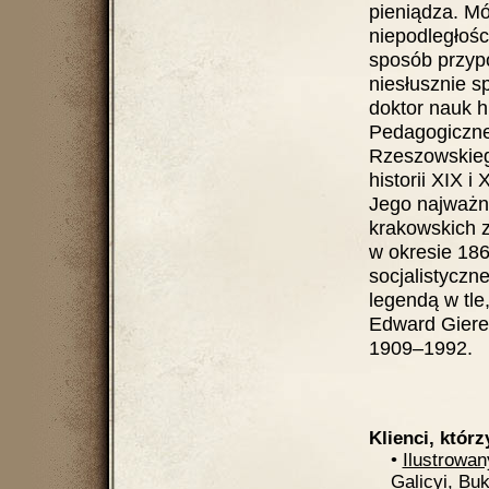
pieniądza. Mó
niepodległośc
sposób przypo
niesłusznie s
doktor nauk 
Pedagogiczne
Rzeszowskiego
historii XIX i
Jego najważni
krakowskich 
w okresie 186
socjalistyczne
legendą w tl
Edward Gierek
1909–1992.
Klienci, którz
•
Ilustrowa
Galicyi, Bu