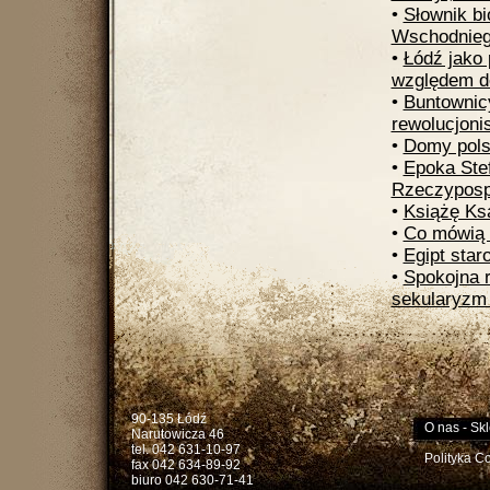
•
Słownik bi
Wschodnieg
•
Łódź jako 
względem d
•
Buntownicy
rewolucjonis
•
Domy pols
•
Epoka Stef
Rzeczypospo
•
Książę Ks
•
Co mówią 
•
Egipt star
•
Spokojna r
sekularyzm
90-135 Łódź
O nas
-
Skl
Narutowicza 46
tel. 042 631-10-97
Polityka C
fax 042 634-89-92
biuro 042 630-71-41