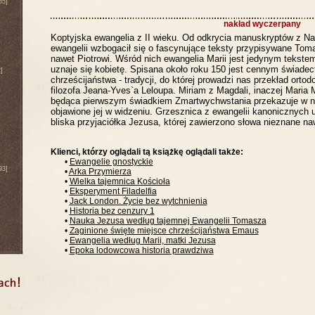
65]
nakład wyczerpany
Koptyjska ewangelia z II wieku. Od odkrycia manuskryptów z 
ewangelii wzbogacił się o fascynujące teksty przypisywane Toma
nawet Piotrowi. Wśród nich ewangelia Marii jest jedynym tekstem
uznaje się kobietę. Spisana około roku 150 jest cennym świade
]
chrześcijaństwa - tradycji, do której prowadzi nas przekład ortod
filozofa Jeana-Yves`a Leloupa. Miriam z Magdali, inaczej Maria 
będąca pierwszym świadkiem Zmartwychwstania przekazuje w ni
objawione jej w widzeniu. Grzesznica z ewangelii kanonicznych u
bliska przyjaciółka Jezusa, której zawierzono słowa nieznane na
Klienci, którzy oglądali tą książkę oglądali także:
•
Ewangelie gnostyckie
93]
•
Arka Przymierza
•
Wielka tajemnica Kościoła
•
Eksperyment Filadelfia
•
Jack London. Życie bez wytchnienia
•
Historia bez cenzury 1
•
Nauka Jezusa według tajemnej Ewangelii Tomasza
•
Zaginione święte miejsce chrześcijaństwa Emaus
•
Ewangelia według Marii, matki Jezusa
•
Epoka lodowcowa historia prawdziwa