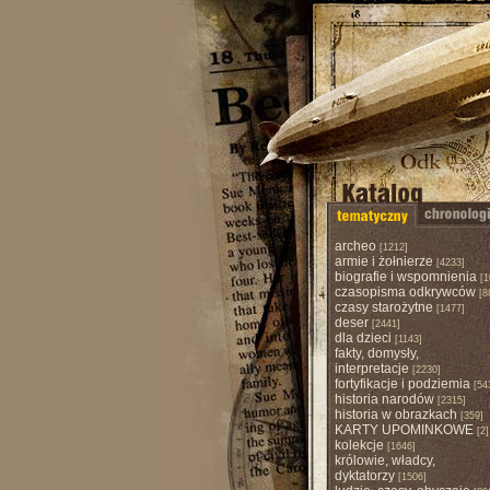
archeo
[1212]
armie i żołnierze
[4233]
biografie i wspomnienia
[1
czasopisma odkrywców
[8
czasy starożytne
[1477]
deser
[2441]
dla dzieci
[1143]
fakty, domysły,
interpretacje
[2230]
fortyfikacje i podziemia
[54
historia narodów
[2315]
historia w obrazkach
[359]
KARTY UPOMINKOWE
[2]
kolekcje
[1646]
królowie, władcy,
dyktatorzy
[1506]