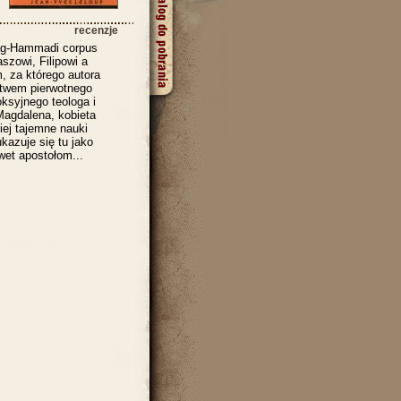
recenzje
Nag-Hammadi corpus
szowi, Filipowi a
, za którego autora
ctwem pierwotnego
oksyjnego teologa i
Magdalena, kobieta
ej tajemne nauki
kazuje się tu jako
wet apostołom...