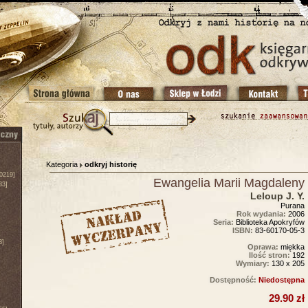
Kategoria
odkryj historię
0219]
Ewangelia Marii Magdaleny
83]
Leloup J. Y.
Purana
Rok wydania:
2006
Seria:
Biblioteka Apokryfów
ISBN:
83-60170-05-3
3]
Oprawa:
miękka
Ilość stron:
192
Wymiary:
130 x 205
Dostępność:
Niedostępna
29.90 zł