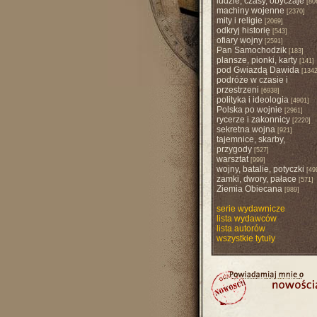
ludzie, czasy, obyczaje
[80
machiny wojenne
[2370]
mity i religie
[2069]
odkryj historię
[543]
ofiary wojny
[2591]
Pan Samochodzik
[183]
plansze, pionki, karty
[141]
pod Gwiazdą Dawida
[1342
podróże w czasie i
przestrzeni
[6938]
polityka i ideologia
[4901]
Polska po wojnie
[2961]
rycerze i zakonnicy
[2220]
sekretna wojna
[921]
tajemnice, skarby,
przygody
[527]
warsztat
[999]
wojny, batalie, potyczki
[49
zamki, dwory, pałace
[571]
Ziemia Obiecana
[989]
serie wydawnicze
lista wydawców
lista autorów
wszystkie tytuły