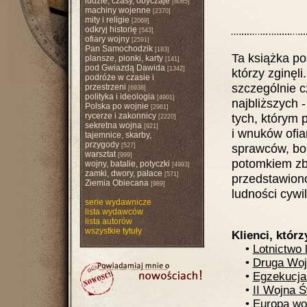
ludzie, czasy, obyczaje
[8065]
machiny wojenne
[2370]
mity i religie
[2069]
odkryj historię
[543]
ofiary wojny
[2591]
Pan Samochodzik
[183]
Ta książka po
plansze, pionki, karty
[141]
pod Gwiazdą Dawida
[1342]
którzy zginęli
podróże w czasie i
szczególnie cz
przestrzeni
[6938]
polityka i ideologia
[4901]
najbliższych
Polska po wojnie
[2961]
rycerze i zakonnicy
tych, którym 
[2220]
sekretna wojna
[921]
i wnuków ofia
tajemnice, skarby,
przygody
sprawców, bo 
[527]
warsztat
[999]
potomkiem zb
wojny, batalie, potyczki
[4993]
zamki, dwory, pałace
[571]
przedstawiono
Ziemia Obiecana
[989]
ludności cywi
serie wydawnicze
lista wydawców
lista autorów
wszystkie tytuły
Klienci, którz
•
Lotnictwo 
•
Druga Woj
•
Egzekucja
•
II Wojna 
•
Europa wo