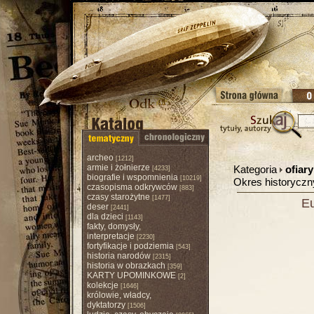
archeo
[1212]
armie i żołnierze
Kategoria
ofiar
[4233]
biografie i wspomnienia
[10219]
Okres historycz
czasopisma odkrywców
[883]
czasy starożytne
[1477]
Eu
deser
[2441]
dla dzieci
[1143]
fakty, domysły,
interpretacje
[2230]
fortyfikacje i podziemia
[543]
historia narodów
[2315]
historia w obrazkach
[359]
KARTY UPOMINKOWE
[2]
kolekcje
[1646]
królowie, władcy,
dyktatorzy
[1506]