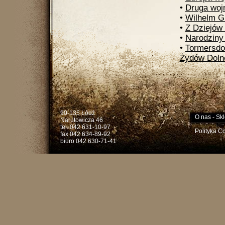
•
Druga woj
•
Wilhelm Gu
•
Z Dziejów
•
Narodziny 
•
Tormersdo
Żydów Dolne
90-135 Łódź
O nas
-
Skl
Narutowicza 46
tel. 042 631-10-97
Polityka C
fax 042 634-89-92
biuro 042 630-71-41