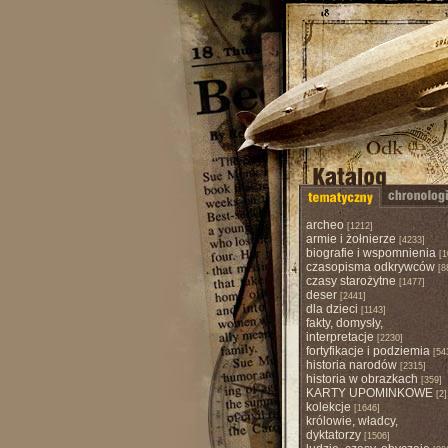
archeo
[1212]
armie i żołnierze
[4233]
biografie i wspomnienia
[1
czasopisma odkrywców
[8
czasy starożytne
[1477]
deser
[2441]
dla dzieci
[1143]
fakty, domysły,
interpretacje
[2230]
fortyfikacje i podziemia
[54
historia narodów
[2315]
historia w obrazkach
[359]
KARTY UPOMINKOWE
[2]
kolekcje
[1646]
królowie, władcy,
dyktatorzy
[1506]