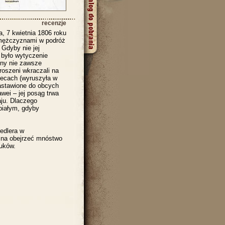
recenzje
 7 kwietnia 1806 roku
mężczyznami w podróż
Gdyby nie jej
 było wytyczenie
eny nie zawsze
roszeni wkraczali na
lecach (wyruszyła w
astawione do obcych
wei – jej posąg trwa
aju. Dlaczego
iałym, gdyby
edlera w
na obejrzeć mnóstwo
nuków.