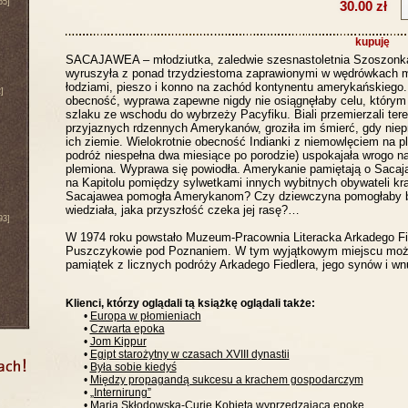
65]
30.00 zł
kupuję
SACAJAWEA – młodziutka, zaledwie szesnastoletnia Szoszonka,
wyruszyła z ponad trzydziestoma zaprawionymi w wędrówkach 
łodziami, pieszo i konno na zachód kontynentu amerykańskiego. 
]
obecność, wyprawa zapewne nigdy nie osiągnęłaby celu, którym
szlaku ze wschodu do wybrzeży Pacyfiku. Biali przemierzali ter
przyjaznych rdzennych Amerykanów, groziła im śmierć, gdy niep
ich ziemie. Wielokrotnie obecność Indianki z niemowlęciem na p
podróż niespełna dwa miesiące po porodzie) uspokajała wrogo n
plemiona. Wyprawa się powiodła. Amerykanie pamiętają o Sacaja
na Kapitolu pomiędzy sylwetkami innych wybitnych obywateli kr
Sacajawea pomogła Amerykanom? Czy dziewczyna pomogłaby b
wiedziała, jaka przyszłość czeka jej rasę?…
93]
W 1974 roku powstało Muzeum-Pracownia Literacka Arkadego Fi
Puszczykowie pod Poznaniem. W tym wyjątkowym miejscu moż
pamiątek z licznych podróży Arkadego Fiedlera, jego synów i w
Klienci, którzy oglądali tą książkę oglądali także:
•
Europa w płomieniach
•
Czwarta epoka
•
Jom Kippur
•
Egipt starożytny w czasach XVIII dynastii
•
Była sobie kiedyś
•
Między propagandą sukcesu a krachem gospodarczym
•
„Internirung”
•
Maria Skłodowska-Curie Kobieta wyprzedzająca epokę