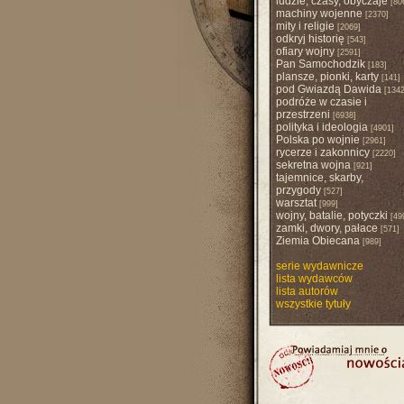
ludzie, czasy, obyczaje
[80
machiny wojenne
[2370]
mity i religie
[2069]
odkryj historię
[543]
ofiary wojny
[2591]
Pan Samochodzik
[183]
plansze, pionki, karty
[141]
pod Gwiazdą Dawida
[1342
podróże w czasie i
przestrzeni
[6938]
polityka i ideologia
[4901]
Polska po wojnie
[2961]
rycerze i zakonnicy
[2220]
sekretna wojna
[921]
tajemnice, skarby,
przygody
[527]
warsztat
[999]
wojny, batalie, potyczki
[49
zamki, dwory, pałace
[571]
Ziemia Obiecana
[989]
serie wydawnicze
lista wydawców
lista autorów
wszystkie tytuły