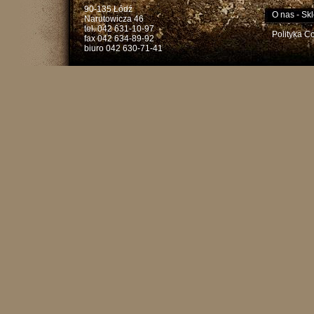
90-135 Łódź
O nas
-
Skl
Narutowicza 46
tel. 042 631-10-97
Polityka C
fax 042 634-89-92
biuro 042 630-71-41