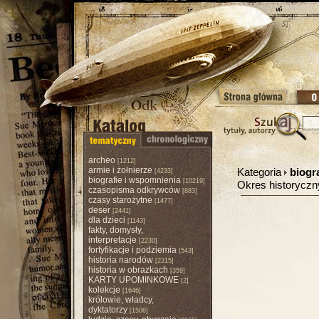
archeo
[1212]
armie i żołnierze
Kategoria
biogr
[4233]
biografie i wspomnienia
[10219]
Okres historycz
czasopisma odkrywców
[883]
czasy starożytne
[1477]
deser
[2441]
dla dzieci
[1143]
fakty, domysły,
interpretacje
[2230]
fortyfikacje i podziemia
[543]
historia narodów
[2315]
historia w obrazkach
[359]
KARTY UPOMINKOWE
[2]
kolekcje
[1646]
królowie, władcy,
dyktatorzy
[1506]