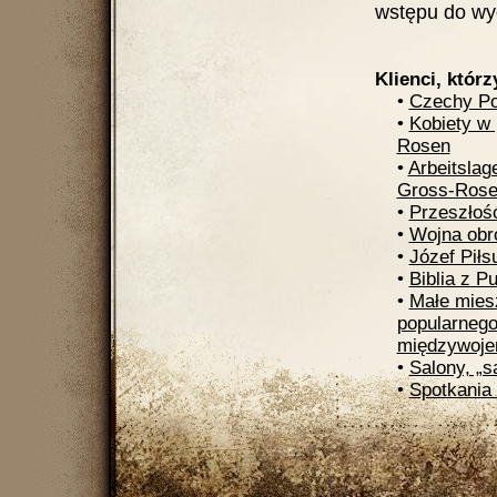
wstępu do wyd
Klienci, którz
•
Czechy Po
•
Kobiety w
Rosen
•
Arbeitslag
Gross-Rose
•
Przeszłość
•
Wojna obr
•
Józef Piłs
•
Biblia z P
•
Małe miesz
popularneg
międzywoje
•
Salony, „sa
•
Spotkania 