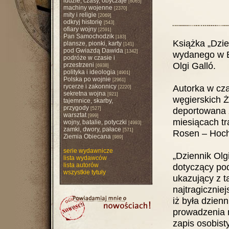
ludzie, czasy, obyczaje
[8065]
machiny wojenne
[2370]
mity i religie
[2069]
odkryj historię
[543]
ofiary wojny
[2591]
Pan Samochodzik
[183]
Książka „Dzie
plansze, pionki, karty
[141]
pod Gwiazdą Dawida
[1342]
wydanego w B
podróże w czasie i
Olgi Galló.
przestrzeni
[6938]
polityka i ideologia
[4901]
Polska po wojnie
[2961]
rycerze i zakonnicy
Autorka w czas
[2220]
sekretna wojna
[921]
węgierskich Ż
tajemnice, skarby,
przygody
deportowana 
[527]
warsztat
[999]
miesiącach tr
wojny, batalie, potyczki
[4993]
zamki, dwory, pałace
[571]
Rosen – Hoch
Ziemia Obiecana
[989]
serie wydawnicze
„Dziennik Olg
lista wydawców
lista autorów
dotyczący po
wszystkie tytuły
ukazujący z t
najtragicznie
iż była dzien
prowadzenia n
zapis osobist