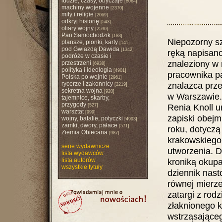
ludzie, czasy, obyczaje
[8064]
machiny wojenne
[2370]
mity i religie
[2069]
odkryj historię
[543]
ofiary wojny
[2590]
Pan Samochodzik
[183]
Niepozorny sz
plansze, pionki, karty
[141]
pod Gwiazdą Dawida
[1342]
ręką napisano
podróże w czasie i
znaleziony w 
przestrzeni
[6938]
polityka i ideologia
[4901]
pracownika p
Polska po wojnie
[2961]
rycerze i zakonnicy
znalazca prz
[2219]
sekretna wojna
[920]
w Warszawie.
tajemnice, skarby,
przygody
Renia Knoll u
[527]
warsztat
[999]
zapiski obejm
wojny, batalie, potyczki
[4993]
zamki, dwory, pałace
[571]
roku, dotycz
Ziemia Obiecana
[987]
krakowskiego 
serie wydawnicze
utworzenia. D
lista wydawców
lista autorów
kroniką okupa
wszystkie tytuły
dziennik nast
równej mierze
zatargi z rod
złaknionego k
wstrząsające