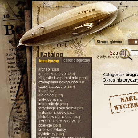
archeo
[1212]
armie i żołnierze
Kategoria
biogr
[4233]
biografie i wspomnienia
[10219]
Okres historycz
czasopisma odkrywców
[883]
czasy starożytne
[1477]
deser
[2441]
dla dzieci
[1143]
fakty, domysły,
interpretacje
[2230]
fortyfikacje i podziemia
[543]
historia narodów
[2315]
historia w obrazkach
[359]
KARTY UPOMINKOWE
[2]
kolekcje
[1646]
królowie, władcy,
dyktatorzy
[1506]