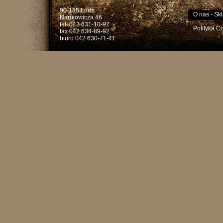
90-135 Łódź
O nas
-
Skl
Narutowicza 46
tel. 042 631-10-97
Polityka C
fax 042 634-89-92
biuro 042 630-71-41