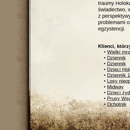
traumy Holoka
świadectwo, 
z perspektyw
problemami o
egzystencji.
Klienci, którz
•
Wielki mr
•
Dziennik
•
Dziennik
•
Dzieci Hol
•
Dziennik 
•
Losy nieo
•
Midway
•
Dzieci ży
•
Prusy Wsc
•
Ochotnik