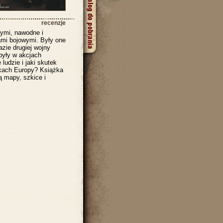
recenzje
ymi, nawodne i
ami bojowymi. Były one
zie drugiej wojny
były w akcjach
ludzie i jaki skutek
ekach Europy? Książka
ą mapy, szkice i