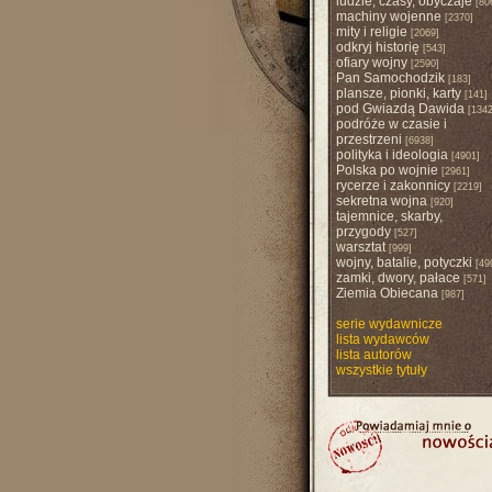
ludzie, czasy, obyczaje
[80
machiny wojenne
[2370]
mity i religie
[2069]
odkryj historię
[543]
ofiary wojny
[2590]
Pan Samochodzik
[183]
plansze, pionki, karty
[141]
pod Gwiazdą Dawida
[1342
podróże w czasie i
przestrzeni
[6938]
polityka i ideologia
[4901]
Polska po wojnie
[2961]
rycerze i zakonnicy
[2219]
sekretna wojna
[920]
tajemnice, skarby,
przygody
[527]
warsztat
[999]
wojny, batalie, potyczki
[49
zamki, dwory, pałace
[571]
Ziemia Obiecana
[987]
serie wydawnicze
lista wydawców
lista autorów
wszystkie tytuły