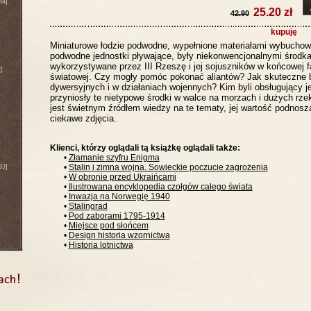
64]
25.20 zł
42.90
kupuję
Miniaturowe łodzie podwodne, wypełnione materiałami wybuchow
podwodne jednostki pływające, były niekonwencjonalnymi środk
wykorzystywane przez III Rzeszę i jej sojuszników w końcowej fa
]
światowej. Czy mogły pomóc pokonać aliantów? Jak skuteczne 
dywersyjnych i w działaniach wojennych? Kim byli obsługujący je 
przyniosły te nietypowe środki w walce na morzach i dużych rz
jest świetnym źródłem wiedzy na te tematy, jej wartość podnosz
ciekawe zdjęcia.
Klienci, którzy oglądali tą książkę oglądali także:
•
Złamanie szyfru Enigma
•
Stalin i zimna wojna. Sowieckie poczucie zagrożenia
93]
•
W obronie przed Ukraińcami
•
Ilustrowana encyklopedia czołgów całego świata
•
Inwazja na Norwegię 1940
•
Stalingrad
•
Pod zaborami 1795-1914
•
Miejsce pod słońcem
•
Design historia wzornictwa
•
Historia lotnictwa