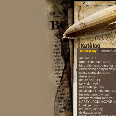
archeo
[1212]
armie i żołnierze
[4233]
biografie i wspomnienia
[1
czasopisma odkrywców
[8
czasy starożytne
[1477]
deser
[2441]
dla dzieci
[1143]
fakty, domysły,
interpretacje
[2230]
fortyfikacje i podziemia
[54
historia narodów
[2315]
historia w obrazkach
[359]
KARTY UPOMINKOWE
[2]
kolekcje
[1646]
królowie, władcy,
dyktatorzy
[1506]