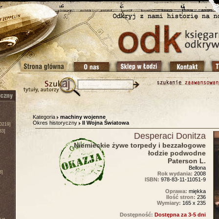
Kategoria
machiny wojenne
Okres historyczny
II Wojna Światowa
0219]
83]
Desperaci Donitza
Niemieckie żywe torpedy i bezzałogowe
łodzie podwodne
Paterson L.
Bellona
3]
Rok wydania:
2008
ISBN:
978-83-11-11051-9
Oprawa:
miękka
Ilość stron:
236
Wymiary:
165 x 235
Dostępność:
Dostępna za 3-5 dni