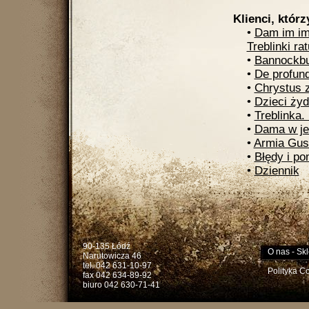
Klienci, którz
•
Dam im imi
Treblinki r
•
Bannockbu
•
De profund
•
Chrystus 
•
Dzieci ży
•
Treblinka.
•
Dama w je
•
Armia Gust
•
Błędy i p
•
Dziennik
90-135 Łódź
O nas
-
Skl
Narutowicza 46
tel. 042 631-10-97
Polityka C
fax 042 634-89-92
biuro 042 630-71-41