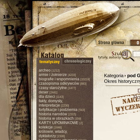
archeo
[1212]
armie i żołnierze
Kategoria
pod G
[4233]
biografie i wspomnienia
[10219]
Okres historycz
czasopisma odkrywców
[883]
czasy starożytne
[1477]
D
deser
[2441]
Po
dla dzieci
[1143]
fakty, domysły,
interpretacje
[2230]
fortyfikacje i podziemia
[543]
historia narodów
[2315]
historia w obrazkach
[359]
KARTY UPOMINKOWE
[2]
kolekcje
[1646]
królowie, władcy,
dyktatorzy
[1506]