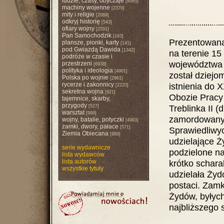
ludzie, czasy, obyczaje
[8065]
machiny wojenne
[2370]
mity i religie
[2069]
odkryj historię
[543]
ofiary wojny
[2591]
Pan Samochodzik
[183]
Prezentowana
plansze, pionki, karty
[141]
pod Gwiazdą Dawida
[1342]
na terenie 15
podróże w czasie i
województwa s
przestrzeni
[6938]
polityka i ideologia
[4901]
został dziejo
Polska po wojnie
[2961]
rycerze i zakonnicy
istnienia do 
[2220]
sekretna wojna
[921]
Obozie Pracy 
tajemnice, skarby,
przygody
Treblinka II 
[527]
warsztat
[999]
zamordowany
wojny, batalie, potyczki
[4993]
zamki, dwory, pałace
[571]
Sprawiedliwy
Ziemia Obiecana
[989]
udzielające Ż
serie wydawnicze
podzielone na 
lista wydawców
lista autorów
krótko schara
wszystkie tytuły
udzielała Ży
postaci. Zamk
Żydów, byłych
najbliższego