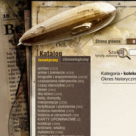
archeo
[1212]
armie i żołnierze
Kategoria
kolek
[4233]
biografie i wspomnienia
[10219]
Okres historycz
czasopisma odkrywców
[883]
czasy starożytne
[1477]
deser
[2441]
dla dzieci
[1143]
fakty, domysły,
interpretacje
[2230]
fortyfikacje i podziemia
[543]
historia narodów
[2315]
historia w obrazkach
[359]
KARTY UPOMINKOWE
[2]
kolekcje
[1646]
królowie, władcy,
dyktatorzy
[1506]