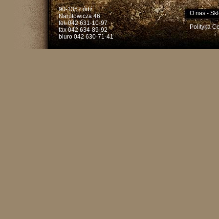
90-135 Łódź
O nas
-
Skl
Narutowicza 46
tel. 042 631-10-97
Polityka C
fax 042 634-89-92
biuro 042 630-71-41