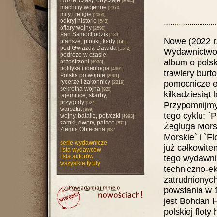
ludzie, czasy, obyczaje
[8064]
machiny wojenne
[2370]
mity i religie
[2069]
odkryj historię
[543]
ofiary wojny
[2590]
Pan Samochodzik
[183]
Nowe (2022 r
plansze, pionki, karty
[141]
pod Gwiazdą Dawida
[1342]
Wydawnictwo 
podróże w czasie i
album o polsk
przestrzeni
[6938]
polityka i ideologia
[4901]
trawlery burto
Polska po wojnie
[2961]
rycerze i zakonnicy
pomocnicze e
[2219]
sekretna wojna
[920]
kilkadziesiąt 
tajemnice, skarby,
przygody
Przypomnijmy
[527]
warsztat
[999]
tego cyklu: `
wojny, batalie, potyczki
[4993]
zamki, dwory, pałace
[571]
Żegluga Morsk
Ziemia Obiecana
[987]
Morskie` i `F
serie wydawnicze
już całkowite
lista wydawców
lista autorów
tego wydawnic
wszystkie tytuły
techniczno-e
zatrudnionych
powstania w 
jest Bohdan Hu
polskiej floty