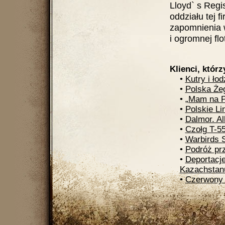
Lloyd` s Regis
oddziału tej 
zapomnienia 
i ogromnej fl
Klienci, którz
•
Kutry i łod
•
Polska Że
•
„Mam na P
•
Polskie Li
•
Dalmor. Al
•
Czołg T-5
•
Warbirds 
•
Podróż prz
•
Deportacje
Kazachstan
•
Czerwony