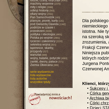
ludzie, czasy, obyczaje
[8065]
machiny wojenne
[2370]
mity i religie
[2069]
odkryj historię
[543]
ofiary wojny
[2591]
Pan Samochodzik
[183]
Dla polskiego
plansze, pionki, karty
[141]
pod Gwiazdą Dawida
[1342]
niemieckiego 
podróże w czasie i
istotna. Nie 
przestrzeni
[6938]
polityka i ideologia
[4901]
na szeroką sk
Polska po wojnie
[2961]
rycerze i zakonnicy
zrozumienia, 
[2220]
sekretna wojna
[921]
Frakcji Czerw
tajemnice, skarby,
przygody
Niniejsza pub
[527]
warsztat
[999]
których rodzi
wojny, batalie, potyczki
[4993]
zamki, dwory, pałace
[571]
Jurgena Ponto
Ziemia Obiecana
[989]
Czerwonej Arm
serie wydawnicze
lista wydawców
lista autorów
wszystkie tytuły
Klienci, którz
•
Sukcesy i
•
Córka gene
•
Archiwa b
•
Córki chrz
•
Dzieci ST