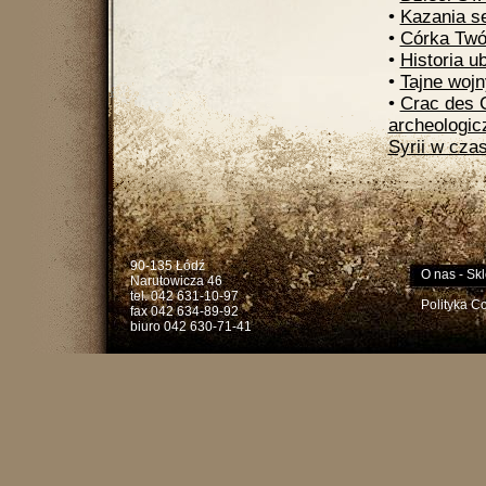
•
Kazania s
•
Córka Twó
•
Historia u
•
Tajne wojn
•
Crac des C
archeologi
Syrii w cza
90-135 Łódź
O nas
-
Skl
Narutowicza 46
tel. 042 631-10-97
Polityka C
fax 042 634-89-92
biuro 042 630-71-41