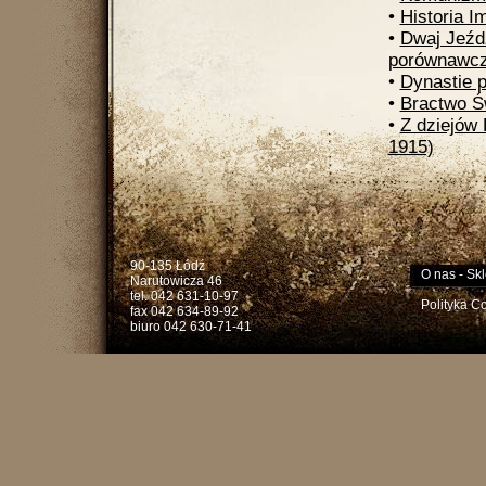
•
Historia I
•
Dwaj Jeźdź
porównawc
•
Dynastie 
•
Bractwo Ś
•
Z dziejów 
1915)
90-135 Łódź
O nas
-
Skl
Narutowicza 46
tel. 042 631-10-97
Polityka C
fax 042 634-89-92
biuro 042 630-71-41