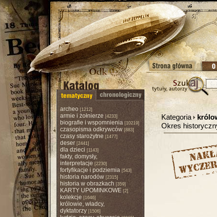
archeo
[1212]
armie i żołnierze
Kategoria
królo
[4233]
biografie i wspomnienia
[10219]
Okres historycz
czasopisma odkrywców
[883]
czasy starożytne
[1477]
deser
[2441]
dla dzieci
[1143]
fakty, domysły,
interpretacje
[2230]
fortyfikacje i podziemia
[543]
historia narodów
[2315]
historia w obrazkach
[359]
KARTY UPOMINKOWE
[2]
kolekcje
[1646]
królowie, władcy,
dyktatorzy
[1506]