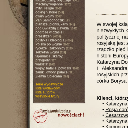
ludzie, czasy, obyczaje
[8065]
machiny wojenne
[2370]
mity i religie
[2069]
odkryj historię
[543]
ofiary wojny
[2591]
Pan Samochodzik
[183]
W swojej ksią
plansze, pionki, karty
[141]
pod Gwiazdą Dawida
[1342]
niezwykłych k
podróże w czasie i
politycznej n
przestrzeni
[6938]
polityka i ideologia
[4901]
rosyjską jest
Polska po wojnie
[2961]
rycerze i zakonnicy
rządziło pięć
[2220]
sekretna wojna
[921]
historii Euro
tajemnice, skarby,
przygody
Katarzyna Do
[527]
warsztat
[999]
I i Aleksandra
wojny, batalie, potyczki
[4993]
zamki, dwory, pałace
[571]
rosyjskich pr
Ziemia Obiecana
[989]
córka Borysa 
serie wydawnicze
lista wydawców
lista autorów
wszystkie tytuły
Klienci, którz
•
Katarzyna 
•
Rosja car
•
Cesarzow
•
Katarzyna
•
Komunizm. 