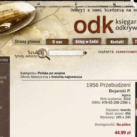
Kategoria
Polska po wojnie
Okres historyczny
historia najnowsza
0219]
83]
1956 Przebudzeni
Bojarski P.
Agora
Rok wydania:
2016
ISBN:
978-83-268-2396-1
3]
Oprawa:
twarda
Ilość stron:
456
Wymiary:
165 x 240
Dostępność:
Na półce
44.99 zł