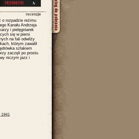
recenzje
ć o rozpadzie reżimu
nego Kanału Andrzeja
rzy i pielęgniarek
cych się w piersi
ych na fali odwilży
kach, którym zawalił
 wędrówka szlakiem
órzy zaczęli po prostu
owy niczym jazz i
, 1941