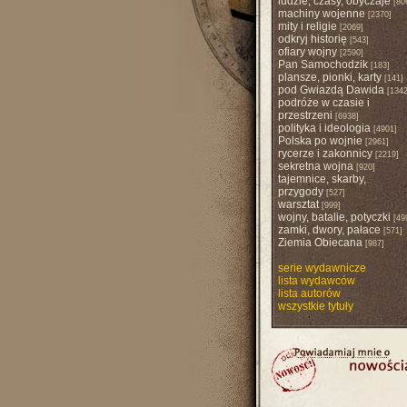
ludzie, czasy, obyczaje
[80
machiny wojenne
[2370]
mity i religie
[2069]
odkryj historię
[543]
ofiary wojny
[2590]
Pan Samochodzik
[183]
plansze, pionki, karty
[141]
pod Gwiazdą Dawida
[1342
podróże w czasie i
przestrzeni
[6938]
polityka i ideologia
[4901]
Polska po wojnie
[2961]
rycerze i zakonnicy
[2219]
sekretna wojna
[920]
tajemnice, skarby,
przygody
[527]
warsztat
[999]
wojny, batalie, potyczki
[49
zamki, dwory, pałace
[571]
Ziemia Obiecana
[987]
serie wydawnicze
lista wydawców
lista autorów
wszystkie tytuły