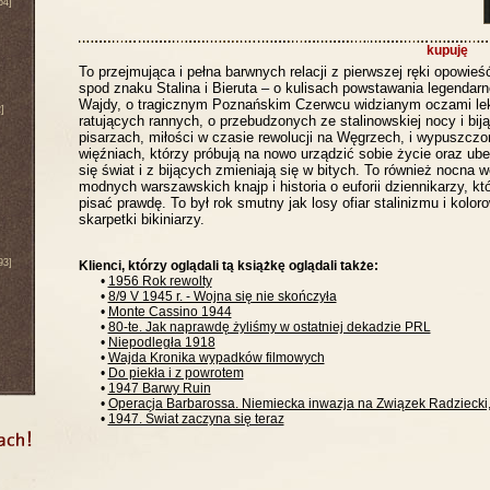
64]
kupuję
To przejmująca i pełna barwnych relacji z pierwszej ręki opowieś
spod znaku Stalina i Bieruta – o kulisach powstawania legendar
Wajdy, o tragicznym Poznańskim Czerwcu widzianym oczami leka
]
ratujących rannych, o przebudzonych ze stalinowskiej nocy i biją
pisarzach, miłości w czasie rewolucji na Węgrzech, i wypuszczon
więźniach, którzy próbują na nowo urządzić sobie życie oraz ube
się świat i z bijących zmieniają się w bitych. To również nocna
modnych warszawskich knajp i historia o euforii dziennikarzy, kt
pisać prawdę. To był rok smutny jak losy ofiar stalinizmu i kolor
skarpetki bikiniarzy.
93]
Klienci, którzy oglądali tą książkę oglądali także:
•
1956 Rok rewolty
•
8/9 V 1945 r. - Wojna się nie skończyła
•
Monte Cassino 1944
•
80-te. Jak naprawdę żyliśmy w ostatniej dekadzie PRL
•
Niepodległa 1918
•
Wajda Kronika wypadków filmowych
•
Do piekła i z powrotem
•
1947 Barwy Ruin
•
Operacja Barbarossa. Niemiecka inwazja na Związek Radziecki
•
1947. Świat zaczyna się teraz