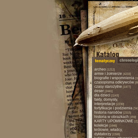
archeo
[1212]
armie i żołnierze
[4233]
biografie i wspomnienia
[1
czasopisma odkrywców
[8
czasy starożytne
[1477]
deser
[2441]
dla dzieci
[1143]
fakty, domysły,
interpretacje
[2230]
fortyfikacje i podziemia
[54
historia narodów
[2315]
historia w obrazkach
[359]
KARTY UPOMINKOWE
[2]
kolekcje
[1646]
królowie, władcy,
dyktatorzy
[1506]