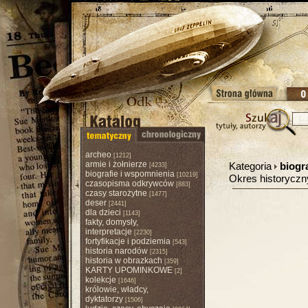
archeo
[1212]
armie i żołnierze
Kategoria
biogr
[4233]
biografie i wspomnienia
[10219]
Okres historycz
czasopisma odkrywców
[883]
czasy starożytne
[1477]
deser
[2441]
dla dzieci
[1143]
fakty, domysły,
interpretacje
[2230]
fortyfikacje i podziemia
[543]
historia narodów
[2315]
historia w obrazkach
[359]
KARTY UPOMINKOWE
[2]
kolekcje
[1646]
królowie, władcy,
dyktatorzy
[1506]