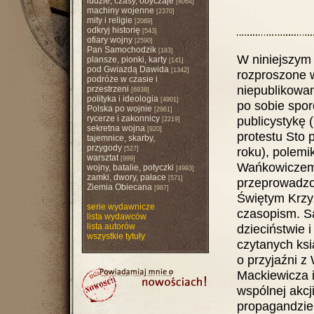
ludzie, czasy, obyczaje
[8064]
machiny wojenne
[2370]
mity i religie
[2069]
odkryj historię
[543]
ofiary wojny
[2590]
Pan Samochodzik
[183]
W niniejszym 
plansze, pionki, karty
[141]
pod Gwiazdą Dawida
[1342]
rozproszone w
podróże w czasie i
niepublikowan
przestrzeni
[6938]
polityka i ideologia
[4901]
po sobie spor
Polska po wojnie
[2961]
rycerze i zakonnicy
publicystykę 
[2219]
sekretna wojna
[920]
protestu Sto
tajemnice, skarby,
przygody
roku), polemi
[527]
warsztat
[999]
Wańkowiczem)
wojny, batalie, potyczki
[4993]
zamki, dwory, pałace
[571]
przeprowadzon
Ziemia Obiecana
[987]
Świętym Krzyż
serie wydawnicze
czasopism. Są
lista wydawców
lista autorów
dzieciństwie i
wszystkie tytuły
czytanych ksi
o przyjaźni z
Mackiewicza 
wspólnej akcj
propagandzi