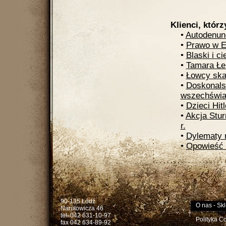
Klienci, którz
•
Autodenun
•
Prawo w Eu
•
Blaski i c
•
Tamara Łe
•
Łowcy sk
•
Doskonals
wszechświa
•
Dzieci Hitl
•
Akcja Stu
r.
•
Dylematy 
•
Opowieść o
90-135 Łódź
O nas
-
Skl
Narutowicza 46
tel. 042 631-10-97
Polityka C
fax 042 634-89-92