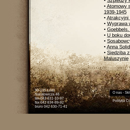
•
Szpiedzy 
•
Atomowy s
1939-1945
•
Atrakcyjni
•
Wyprawa w 
•
Goebbels. 
•
U boku do
•
Sosabowc
•
Anna Soli
•
Siedziba 
Maluszynie
90-135 Łódź
O nas
-
Skl
Narutowicza 46
tel. 042 631-10-97
Polityka C
fax 042 634-89-92
biuro 042 630-71-41