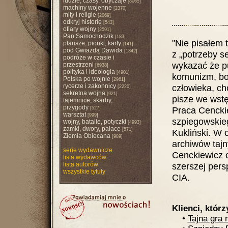
ludzie, czasy, obyczaje
[8065]
machiny wojenne
[2370]
mity i religie
[2069]
odkryj historię
[543]
ofiary wojny
[2591]
Pan Samochodzik
[183]
"Nie pisałem t
plansze, pionki, karty
[141]
pod Gwiazdą Dawida
[1342]
z „potrzeby se
podróże w czasie i
wykazać że pu
przestrzeni
[6938]
polityka i ideologia
[4901]
komunizm, bo 
Polska po wojnie
[2961]
rycerze i zakonnicy
człowieka, ch
[2220]
sekretna wojna
[921]
pisze we wstę
tajemnice, skarby,
przygody
Praca Cenckie
[527]
warsztat
[999]
szpiegowskieg
wojny, batalie, potyczki
[4993]
zamki, dwory, pałace
[571]
Kukliński. W 
Ziemia Obiecana
[989]
archiwów tajn
serie wydawnicze
Cenckiewicz o
lista wydawców
lista autorów
szerszej per
wszystkie tytuły
CIA.
Klienci, którz
•
Tajna gra