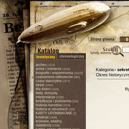
archeo
[1212]
armie i żołnierze
Kategoria
sekre
[4233]
biografie i wspomnienia
[10219]
Okres historycz
czasopisma odkrywców
[883]
czasy starożytne
[1477]
deser
[2441]
R
dla dzieci
[1143]
fakty, domysły,
interpretacje
[2230]
fortyfikacje i podziemia
[543]
historia narodów
[2315]
historia w obrazkach
[359]
KARTY UPOMINKOWE
[2]
kolekcje
[1646]
królowie, władcy,
dyktatorzy
[1506]