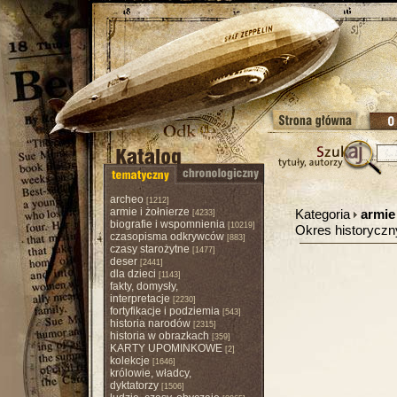
archeo
[1212]
armie i żołnierze
Kategoria
armie 
[4233]
biografie i wspomnienia
[10219]
Okres historycz
czasopisma odkrywców
[883]
czasy starożytne
[1477]
deser
[2441]
dla dzieci
[1143]
fakty, domysły,
interpretacje
[2230]
fortyfikacje i podziemia
[543]
historia narodów
[2315]
historia w obrazkach
[359]
KARTY UPOMINKOWE
[2]
kolekcje
[1646]
królowie, władcy,
dyktatorzy
[1506]