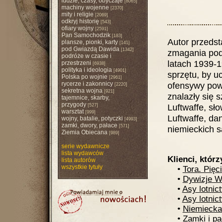
ludzie, czasy, obyczaje
[8065]
machiny wojenne
[2370]
mity i religie
[2069]
odkryj historię
[543]
ofiary wojny
[2591]
Pan Samochodzik
[183]
Autor przedst
plansze, pionki, karty
[141]
pod Gwiazdą Dawida
[1342]
zmagania podc
podróże w czasie i
latach 1939-1
przestrzeni
[6938]
polityka i ideologia
[4901]
sprzętu, by u
Polska po wojnie
[2961]
rycerze i zakonnicy
ofensywy pow
[2220]
sekretna wojna
[921]
znalazły się 
tajemnice, skarby,
przygody
Luftwaffe, sł
[527]
warsztat
[999]
Luftwaffe, d
wojny, batalie, potyczki
[4993]
zamki, dwory, pałace
[571]
niemieckich 
Ziemia Obiecana
[989]
serie wydawnicze
lista wydawców
Klienci, którz
lista autorów
wszystkie tytuły
•
Tora. Pięc
•
Dywizje W
•
Asy lotni
•
Asy lotnic
•
Niemiecka 
•
Zamki i pa