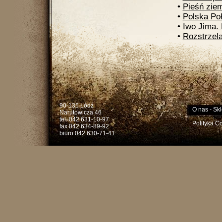
•
Pieśń ziem
•
Polska Poł
•
Iwo Jima. 
•
Rozstrzel
90-135 Łódź
O nas
-
Skl
Narutowicza 46
tel. 042 631-10-97
Polityka C
fax 042 634-89-92
biuro 042 630-71-41