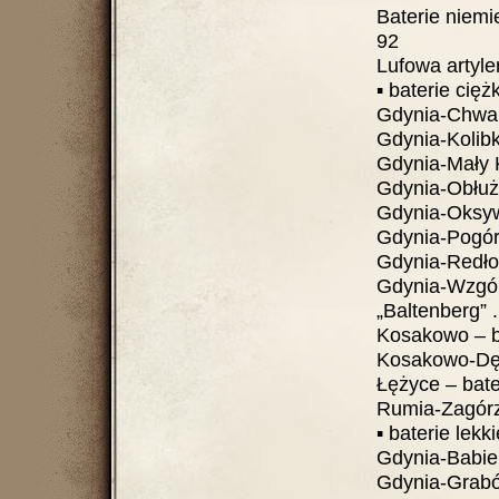
Baterie niemieckie.
92
Lufowa artyleria 
▪ baterie ciężkie..
Gdynia-Chwarzn
Gdynia-Kolibki 
Gdynia-Mały Kac
Gdynia-Obłuże –
Gdynia-Oksywie 
Gdynia-Pogórze 
Gdynia-Redłowo
Gdynia-Wzgór
„Baltenberg” ......
Kosakowo – bate
Kosakowo-Dębo
Łężyce – bateria 
Rumia-Zagórze –
▪ baterie lekkie...
Gdynia-Babie D
Gdynia-Grabówe