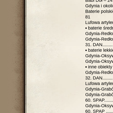
Babi Dół – 24. DR
Gdynia i okol
Baterie polskie ....
81
Lufowa artyleria
▪ baterie średnieg
Gdynia-Redłowo –
Gdynia-Redło
31. DAN............
▪ baterie lekkie ..
Gdynia-Oksywie 
Gdynia-Oksywie –
▪ inne obiekty
Gdynia-Redło
32. DAN............
Lufowa artyleria 
Gdynia-Grabówe
Gdynia-Grabów
60. SPAP...........
Gdynia-Oksywi
60. SPAP ..........