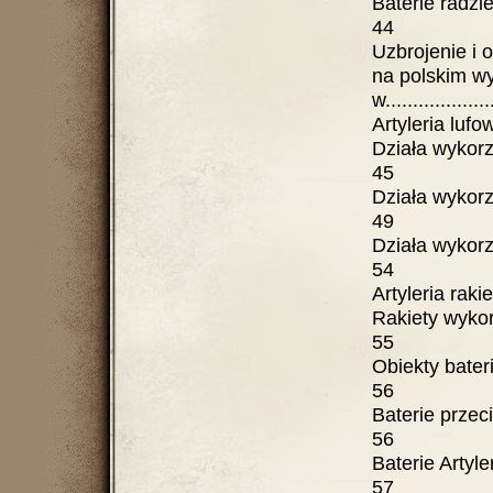
Baterie radzieckie 
44
Uzbrojenie i 
na polskim w
w....................
Artyleria lufo
Działa wykorzy
45
Działa wykorzy
49
Działa wykorzy
54
Artyleria raki
Rakiety wykor
55
Obiekty baterii ....
56
Baterie przeciw
56
Baterie Artylerii S
57