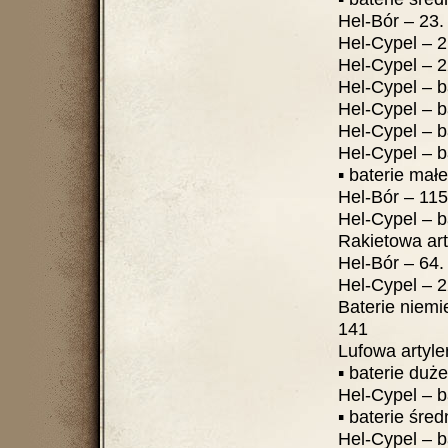
Hel-Bór – 23. Ba
Hel-Cypel – 21.
Hel-Cypel – 22.
Hel-Cypel – b
Hel-Cypel – b
Hel-Cypel – b
Hel-Cypel – bate
▪ baterie małego k
Hel-Bór – 115. BAP
Hel-Cypel – bate
Rakietowa artyle
Hel-Bór – 64. DR 
Hel-Cypel – 22. 
Baterie niemieckie 
141
Lufowa artyleria
▪ baterie dużego k
Hel-Cypel – ba
▪ baterie średnie
Hel-Cypel – bate