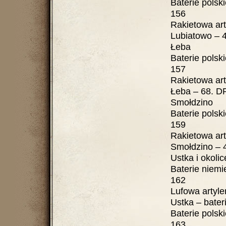
Baterie polskie ....
156
Rakietowa artyle
Lubiatowo – 46. 
Łeba
Baterie polskie ....
157
Rakietowa artyle
Łeba – 68. DR WOP
Smołdzino
Baterie polskie ....
159
Rakietowa artyle
Smołdzino – 45. 
Ustka i okolic
Baterie niemieckie 
162
Lufowa artyleria 
Ustka – bateria „
Baterie polskie ....
163