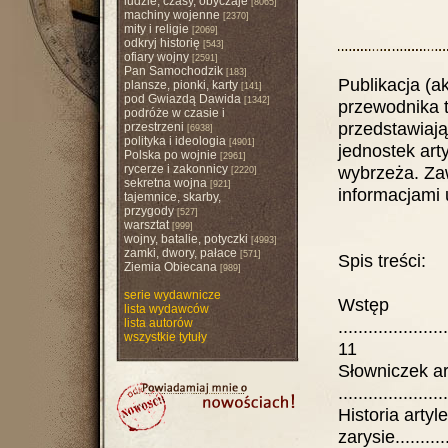
ludzie, czasy, obyczaje
[8065]
machiny wojenne
[2370]
mity i religie
[2069]
odkryj historię
[543]
ofiary wojny
[2591]
Pan Samochodzik
[183]
Publikacja (ak
plansze, pionki, karty
[141]
pod Gwiazdą Dawida
[1342]
przewodnika 
podróże w czasie i
przedstawiaj
przestrzeni
[6938]
polityka i ideologia
[4901]
jednostek art
Polska po wojnie
[2961]
rycerze i zakonnicy
wybrzeża. Zaw
[2220]
sekretna wojna
[921]
informacjami 
tajemnice, skarby,
przygody
[527]
warsztat
[999]
wojny, batalie, potyczki
[4993]
zamki, dwory, pałace
[571]
Spis treści:
Ziemia Obiecana
[989]
serie wydawnicze
Wstęp
lista wydawców
lista autorów
......................
wszystkie tytuły
11
Słowniczek art
.....................
Historia artyl
zarysie............