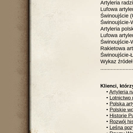
Artyleria radzieck
Lufowa artyleria
Świnoujście (Uz
Świnoujście-War
Artyleria polska...
Lufowa artyleria
Świnoujście-W
Rakietowa artyle
Świnoujście-Łu
Wykaz źródeł
.....................
Klienci, którz
•
Artyleria 
•
Lotnictwo
•
Polska art
•
Polskie w
•
Historie P
•
Rozwój his
•
Leśna poz