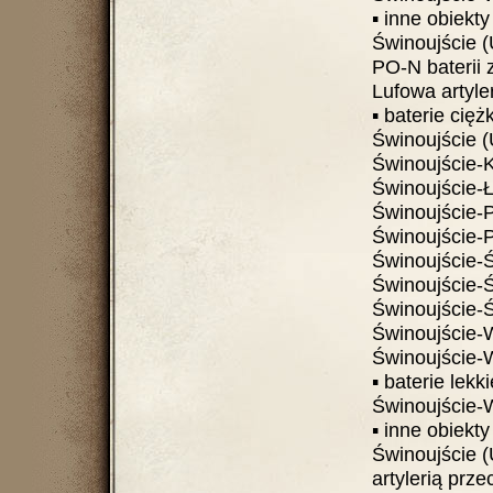
▪ inne obiekty
Świnoujście 
PO-N baterii z p
Lufowa artyleria 
▪ baterie ciężkie..
Świnoujście (U
Świnoujście-Kar
Świnoujście-Łu
Świnoujście-Prz
Świnoujście-Prz
Świnoujście-Św
Świnoujście-Ś
Świnoujście-Św
Świnoujście-War
Świnoujście-Wa
▪ baterie lekkie ..
Świnoujście-Wa
▪ inne obiekty
Świnoujście 
artylerią prze