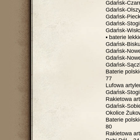
Gdańsk-Czarny
Gdańsk-Olszynka
Gdańsk-Piecki –
Gdańsk-Stogi – 
Gdańsk-Wisłou
▪ baterie lekkie ..
Gdańsk-Biskup
Gdańsk-Nowe O
Gdańsk-Nowe O
Gdańsk-Sączki –
Baterie polskie.....
77
Lufowa artyleria 
Gdańsk-Stogi – 25
Rakietowa artyle
Gdańsk-Sobiesz
Okolice Żuko
Baterie polskie ....
80
Rakietowa artyle