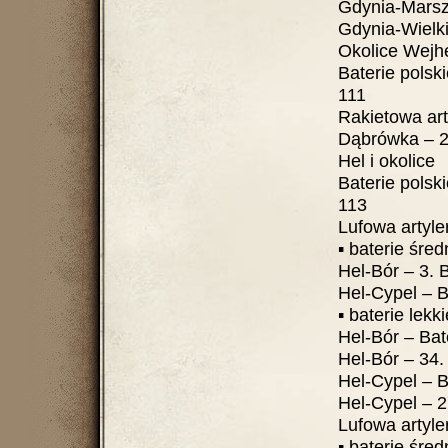
Gdynia-Marszew
Gdynia-Wielki 
Okolice Wejh
Baterie polskie ....
111
Rakietowa artyle
Dąbrówka – 25. D
Hel i okolice
Baterie polskie ....
113
Lufowa artyleria
▪ baterie średnie
Hel-Bór – 3. BAS .
Hel-Cypel – Ba
▪ baterie lekkie ..
Hel-Bór – Bateria
Hel-Bór – 34. Bate
Hel-Cypel – Bate
Hel-Cypel – 27. B
Lufowa artyleria 
▪ baterie średnie