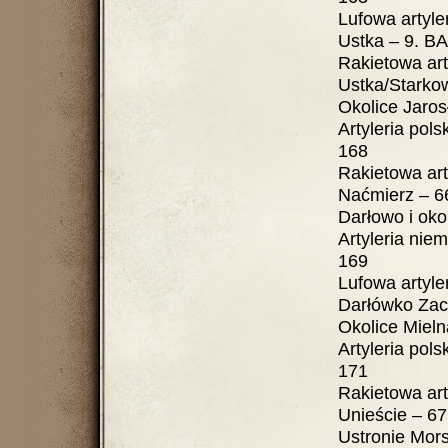
Lufowa artyleria
Ustka – 9. BAS....
Rakietowa artyl
Ustka/Starkowo
Okolice Jaro
Artyleria polska....
168
Rakietowa artyle
Naćmierz – 66. D
Darłowo i oko
Artyleria niemiecka
169
Lufowa artyleria 
Darłówko Zacho
Okolice Mieln
Artyleria polska....
171
Rakietowa artyle
Unieście – 67. D
Ustronie Morsk