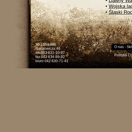
•
Dawny Wa
•
Wojska lą
•
Śląski Roc
90-135 Łódź
O nas
-
Skl
Narutowicza 46
tel. 042 631-10-97
Polityka C
fax 042 634-89-92
biuro 042 630-71-41