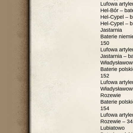
Lufowa artyleria 
Hel-Bór – bateri
Hel-Cypel – bat
Hel-Cypel – bat
Jastarnia
Baterie niemieckie 
150
Lufowa artyleria 
Jastarnia – bate
Władysławow
Baterie polskie ....
152
Lufowa artyleria
Władysławowo – 4
Rozewie
Baterie polskie.....
154
Lufowa artyleria
Rozewie – 34. BAS 
Lubiatowo