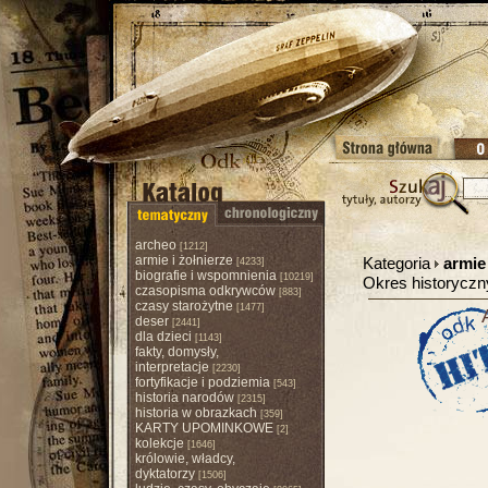
archeo
[1212]
armie i żołnierze
Kategoria
armie 
[4233]
biografie i wspomnienia
[10219]
Okres historycz
czasopisma odkrywców
[883]
czasy starożytne
[1477]
deser
[2441]
dla dzieci
[1143]
fakty, domysły,
interpretacje
[2230]
fortyfikacje i podziemia
[543]
historia narodów
[2315]
historia w obrazkach
[359]
KARTY UPOMINKOWE
[2]
kolekcje
[1646]
królowie, władcy,
dyktatorzy
[1506]