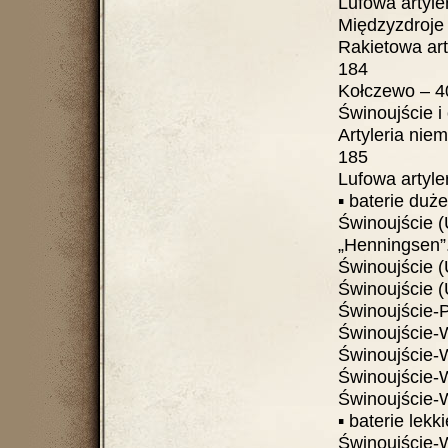
Lufowa artyleria
Międzyzdroje – 17
Rakietowa artyler
184
Kołczewo – 40. D
Świnoujście i 
Artyleria niemiecka
185
Lufowa artyleria
▪ baterie dużego
Świnoujście (
„Henningsen”......
Świnoujście (U
Świnoujście (
Świnoujście-Pr
Świnoujście-War
Świnoujście-War
Świnoujście-Wa
Świnoujście-Wa
▪ baterie lekkie ..
Świnoujście-W