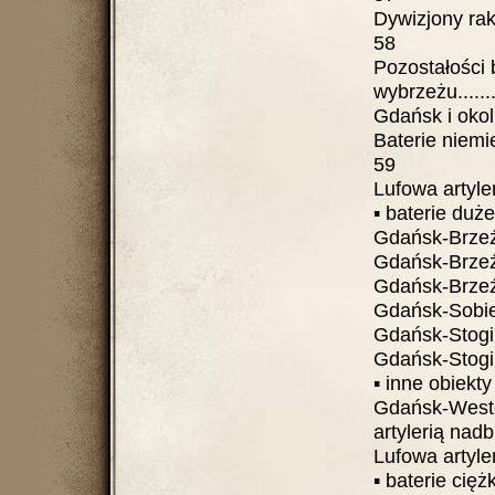
Dywizjony rakietowe
58
Pozostałości b
wybrzeżu.......
Gdańsk i okol
Baterie niemieckie 
59
Lufowa artyleria
▪ baterie dużego
Gdańsk-Brzeźno 
Gdańsk-Brzeźno –
Gdańsk-Brzeźno 
Gdańsk-Sobiesz
Gdańsk-Stogi – „
Gdańsk-Stogi – „
▪ inne obiekty
Gdańsk-Weste
artylerią nadb
Lufowa artyleria 
▪ baterie ciężkie .