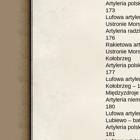
Artyleria polska ...
173
Lufowa artyleria
Ustronie Morsk
Artyleria radziecka
176
Rakietowa artyle
Ustronie Morsk
Kołobrzeg
Artyleria polska ...
177
Lufowa artyleria
Kołobrzeg – 19. B
Międzyzdroje 
Artyleria niemiecka
180
Lufowa artyleria 
Lubiewo – bateria
Artyleria polska ...
181