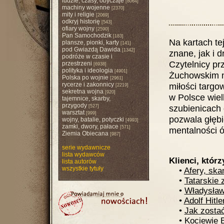
ludzie, czasy, obyczaje
[8064]
machiny wojenne
[2370]
mity i religie
[2069]
odkryj historię
[543]
ofiary wojny
[2590]
Pan Samochodzik
[183]
Na kartach te
plansze, pionki, karty
[141]
pod Gwiazdą Dawida
[1342]
znane, jak i 
podróże w czasie i
Czytelnicy prz
przestrzeni
[6938]
polityka i ideologia
[4901]
Żuchowskim na
Polska po wojnie
[2961]
rycerze i zakonnicy
miłości targo
[2219]
sekretna wojna
[920]
w Polsce wiel
tajemnice, skarby,
przygody
szubienicach 
[527]
warsztat
[999]
pozwala głębi
wojny, batalie, potyczki
[4993]
zamki, dwory, pałace
[571]
mentalności ó
Ziemia Obiecana
[987]
serie wydawnicze
lista wydawców
Klienci, którz
lista autorów
wszystkie tytuły
•
Afery, ska
•
Tatarskie 
•
Władysław
•
Adolf Hitle
•
Jak zosta
•
Kociewie 