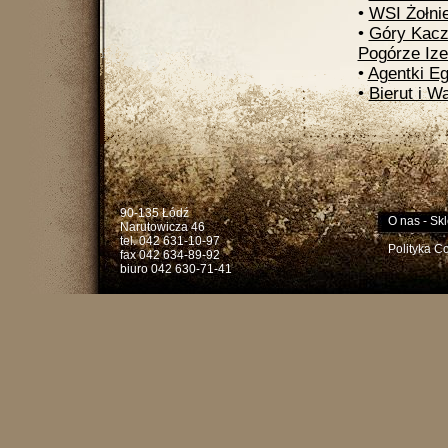
•
WSI Żołnie
•
Góry Kacz
Pogórze Ize
•
Agentki Eg
•
Bierut i W
90-135 Łódź
O nas
-
Skl
Narutowicza 46
tel. 042 631-10-97
Polityka C
fax 042 634-89-92
biuro 042 630-71-41