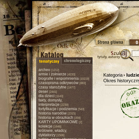
archeo
[1212]
armie i żołnierze
Kategoria
ludzie
[4233]
biografie i wspomnienia
[10219]
Okres historycz
czasopisma odkrywców
[883]
czasy starożytne
[1477]
deser
[2441]
dla dzieci
[1143]
fakty, domysły,
interpretacje
[2230]
fortyfikacje i podziemia
[543]
historia narodów
[2315]
historia w obrazkach
[359]
KARTY UPOMINKOWE
[2]
kolekcje
[1646]
królowie, władcy,
dyktatorzy
[1506]