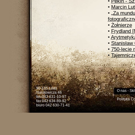
•
Pekin - Sz
•
Marcin Lu
•
„Za mund
fotograficz
•
Żołnierze
•
Frydland 
•
Arytmetyk
•
Stanisław 
•
750-lecie 
•
Tajemnicz
90-135 Łódź
O nas
-
Skl
Narutowicza 46
tel. 042 631-10-97
Polityka C
fax 042 634-89-92
biuro 042 630-71-41