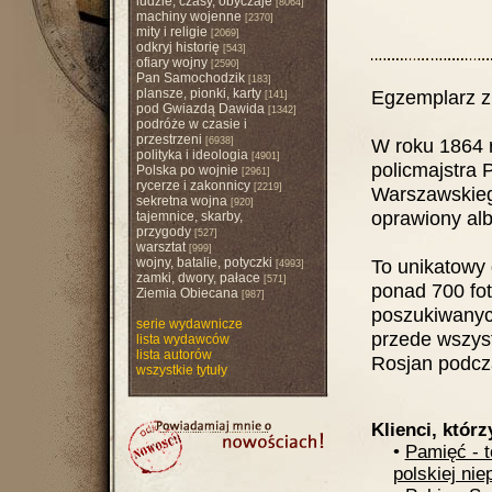
ludzie, czasy, obyczaje
[8064]
machiny wojenne
[2370]
mity i religie
[2069]
odkryj historię
[543]
ofiary wojny
[2590]
Pan Samochodzik
[183]
plansze, pionki, karty
Egzemplarz z
[141]
pod Gwiazdą Dawida
[1342]
podróże w czasie i
przestrzeni
W roku 1864 r
[6938]
polityka i ideologia
[4901]
policmajstra 
Polska po wojnie
[2961]
rycerze i zakonnicy
[2219]
Warszawskieg
sekretna wojna
[920]
oprawiony alb
tajemnice, skarby,
przygody
[527]
warsztat
[999]
wojny, batalie, potyczki
To unikatowy
[4993]
zamki, dwory, pałace
[571]
ponad 700 fot
Ziemia Obiecana
[987]
poszukiwanych
serie wydawnicze
przede wszyst
lista wydawców
lista autorów
Rosjan podcza
wszystkie tytuły
Klienci, którz
•
Pamięć - 
polskiej ni