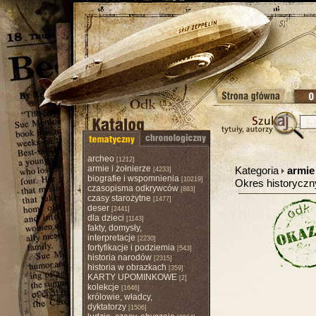
archeo
[1212]
armie i żołnierze
Kategoria
armie 
[4233]
biografie i wspomnienia
[10219]
Okres historycz
czasopisma odkrywców
[883]
czasy starożytne
[1477]
deser
[2441]
dla dzieci
[1143]
fakty, domysły,
interpretacje
[2230]
fortyfikacje i podziemia
[543]
historia narodów
[2315]
historia w obrazkach
[359]
KARTY UPOMINKOWE
[2]
kolekcje
[1646]
królowie, władcy,
dyktatorzy
[1506]