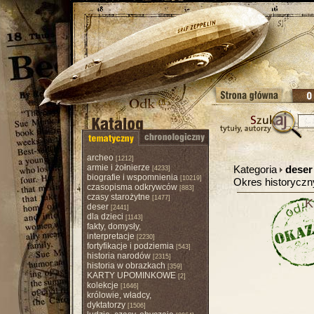
archeo
[1212]
armie i żołnierze
Kategoria
deser
[4233]
biografie i wspomnienia
[10219]
Okres historycz
czasopisma odkrywców
[883]
czasy starożytne
[1477]
K
deser
[2441]
dla dzieci
[1143]
fakty, domysły,
interpretacje
[2230]
fortyfikacje i podziemia
[543]
historia narodów
[2315]
historia w obrazkach
[359]
KARTY UPOMINKOWE
[2]
kolekcje
[1646]
królowie, władcy,
dyktatorzy
[1506]