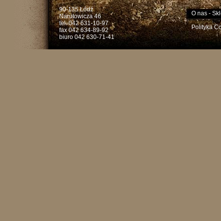
90-135 Łódź
O nas
-
Skl
Narutowicza 46
tel. 042 631-10-97
Polityka C
fax 042 634-89-92
biuro 042 630-71-41