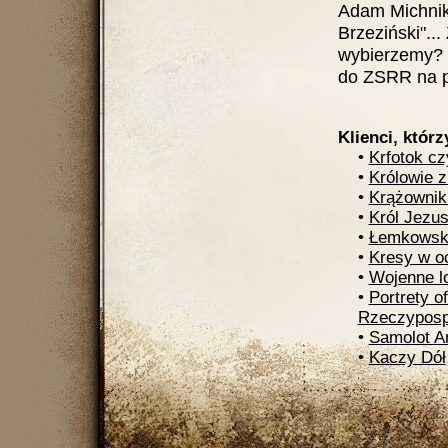
Adam Michnik
Brzeziński"..
wybierzemy? 
do ZSRR na pr
Klienci, którz
•
Krfotok cz
•
Królowie z
•
Krążownik
•
Król Jezu
•
Łemkowski
•
Kresy w o
•
Wojenne l
•
Portrety of
Rzeczypospo
•
Samolot A
•
Kaczy Dół