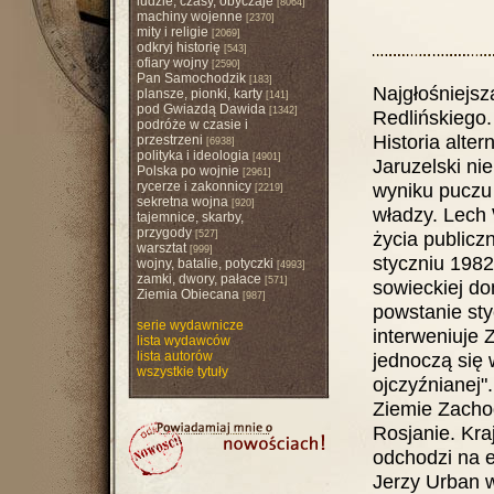
ludzie, czasy, obyczaje
[8064]
machiny wojenne
[2370]
mity i religie
[2069]
odkryj historię
[543]
ofiary wojny
[2590]
Pan Samochodzik
[183]
Najgłośniejsz
plansze, pionki, karty
[141]
pod Gwiazdą Dawida
[1342]
Redlińskiego.
podróże w czasie i
Historia alte
przestrzeni
[6938]
polityka i ideologia
[4901]
Jaruzelski ni
Polska po wojnie
[2961]
rycerze i zakonnicy
wyniku puczu 
[2219]
sekretna wojna
[920]
władzy. Lech 
tajemnice, skarby,
przygody
życia publicz
[527]
warsztat
[999]
styczniu 1982
wojny, batalie, potyczki
[4993]
zamki, dwory, pałace
[571]
sowieckiej do
Ziemia Obiecana
[987]
powstanie st
serie wydawnicze
interweniuje 
lista wydawców
lista autorów
jednoczą się 
wszystkie tytuły
ojczyźnianej"
Ziemie Zacho
Rosjanie. Kraj
odchodzi na e
Jerzy Urban 