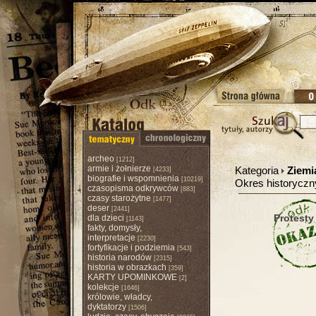
archeo
[1212]
armie i żołnierze
Kategoria
Ziemi
[4233]
biografie i wspomnienia
[10219]
Okres historycz
czasopisma odkrywców
[883]
czasy starożytne
[1477]
deser
[2441]
Protesty
dla dzieci
[1143]
fakty, domysły,
interpretacje
[2230]
fortyfikacje i podziemia
[543]
historia narodów
[2315]
historia w obrazkach
[359]
KARTY UPOMINKOWE
[2]
kolekcje
[1646]
królowie, władcy,
dyktatorzy
[1506]