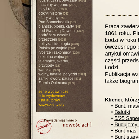
ludzie, czasy, obyczaje
[8065]
machiny wojenne
[2370]
mity i religie
[2069]
odkryj historię
[543]
ofiary wojny
[2591]
Pan Samochodzik
[183]
Praca zawiera
plansze, pionki, karty
[141]
pod Gwiazdą Dawida
[1342]
1861 roku. Pi
podróże w czasie i
Łodzi w roku 
przestrzeni
[6938]
polityka i ideologia
[4901]
ówczesnego p
Polska po wojnie
[2961]
rycerze i zakonnicy
artykuł omawi
[2220]
sekretna wojna
[921]
części przed
tajemnice, skarby,
przygody
Łodzi.
[527]
warsztat
[999]
Publikacja wzb
wojny, batalie, potyczki
[4993]
zamki, dwory, pałace
[571]
także biogram
Ziemia Obiecana
[989]
serie wydawnicze
lista wydawców
Klienci, którz
lista autorów
wszystkie tytuły
•
Bunt, mas
•
Bałutki
•
5/25 Saper
•
Budujemy 
•
Bunt mas
•
Bunt star