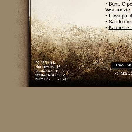
•
Bunt. O po
Wschodzie
•
Litwa po l
•
Sandomier
•
Kamienie i
90-135 Łódź
O nas
-
Skl
Narutowicza 46
tel. 042 631-10-97
Polityka C
fax 042 634-89-92
biuro 042 630-71-41